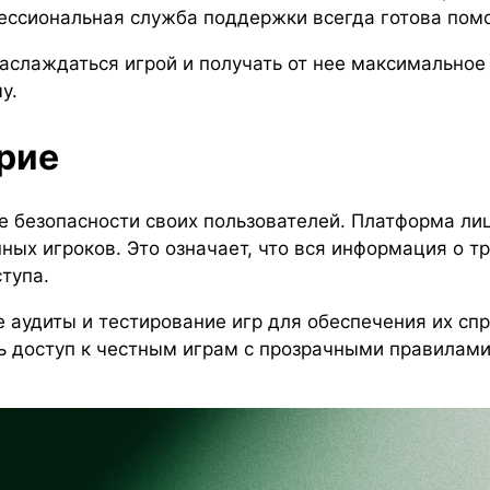
ссиональная служба поддержки всегда готова помо
слаждаться игрой и получать от нее максимальное у
у.
рие
е безопасности своих пользователей. Платформа ли
ых игроков. Это означает, что вся информация о т
тупа.
е аудиты и тестирование игр для обеспечения их сп
ть доступ к честным играм с прозрачными правилами