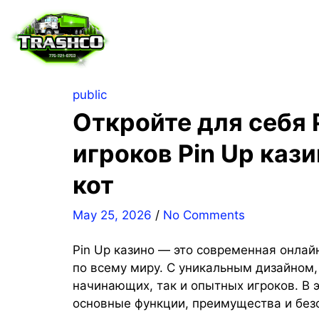
public
Откройте для себя 
игроков Pin Up каз
кот
May 25, 2026
/
No Comments
Pin Up казино — это современная онлай
по всему миру. С уникальным дизайном,
начинающих, так и опытных игроков. В 
основные функции, преимущества и безо