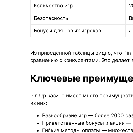
Количество игр
2
Безопасность
В
Бонусы для новых игроков
Д
Из приведенной таблицы видно, что Pin
сравнению с конкурентами. Это делает 
Ключевые преимущес
Pin Up казино имеет много преимущест
из них:
Разнообразие игр — более 2000 раз
Приветственные бонусы и акции — 
Гибкие методы оплаты — множество