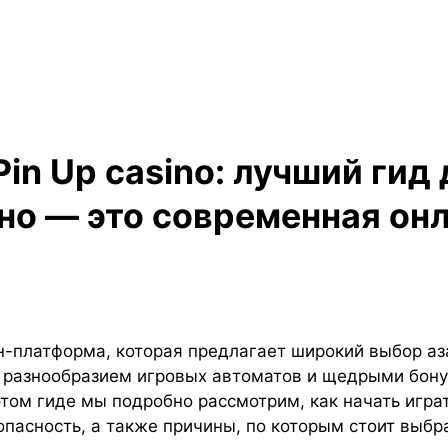
HOME
ABOUT US
SERVICES
Pin Up casino: лучший ги
ино — это современная он
н-платформа, которая предлагает широкий выбор аз
 разнообразием игровых автоматов и щедрыми бонус
этом гиде мы подробно рассмотрим, как начать игра
пасность, а также причины, по которым стоит выбр