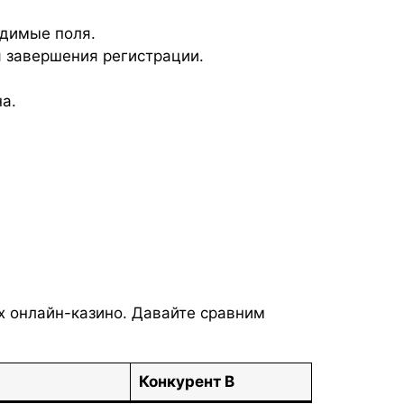
одимые поля.
 завершения регистрации.
а.
х онлайн-казино. Давайте сравним
Конкурент B