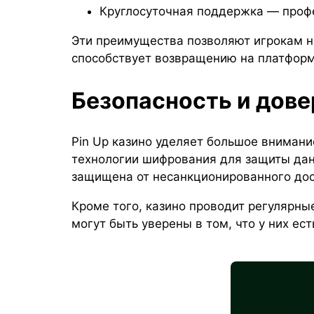
Круглосуточная поддержка — профе
Эти преимущества позволяют игрокам на
способствует возвращению на платформ
Безопасность и дове
Pin Up казино уделяет большое внимани
технологии шифрования для защиты данн
защищена от несанкционированного дос
Кроме того, казино проводит регулярны
могут быть уверены в том, что у них ес