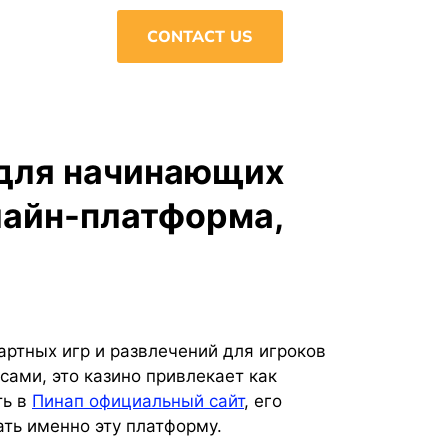
PROJECTS
CONTACT US
д для начинающих
лайн-платформа,
артных игр и развлечений для игроков
ами, это казино привлекает как
ть в
Пинап официальный сайт
, его
ать именно эту платформу.