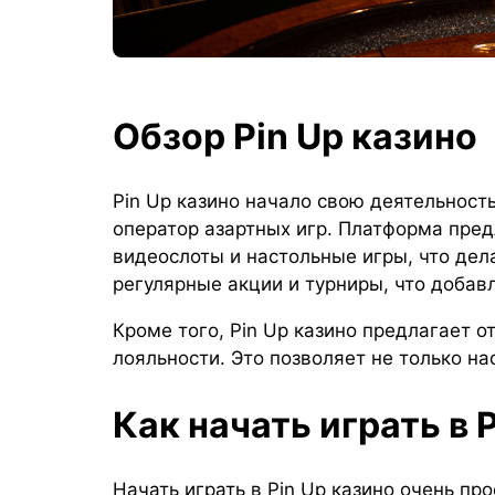
Обзор Pin Up казино
Pin Up казино начало свою деятельност
оператор азартных игр. Платформа пред
видеослоты и настольные игры, что дел
регулярные акции и турниры, что добав
Кроме того, Pin Up казино предлагает 
лояльности. Это позволяет не только н
Как начать играть в 
Начать играть в Pin Up казино очень п