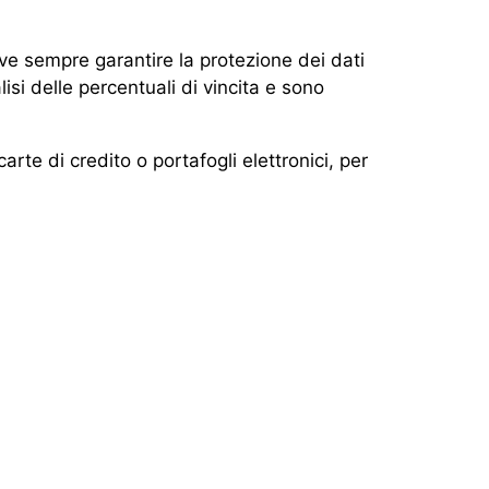
ve sempre garantire la protezione dei dati
isi delle percentuali di vincita e sono
rte di credito o portafogli elettronici, per