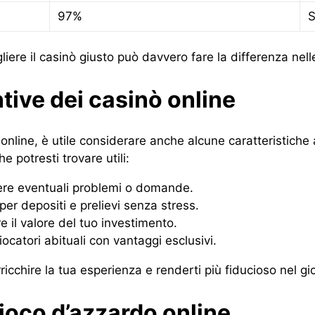
97%
S
e il casinò giusto può davvero fare la differenza nelle t
tive dei casinò online
 online, è utile considerare anche alcune caratteristiche
 potresti trovare utili:
lvere eventuali problemi o domande.
per depositi e prelievi senza stress.
 il valore del tuo investimento.
ocatori abituali con vantaggi esclusivi.
icchire la tua esperienza e renderti più fiducioso nel gi
gioco d’azzardo online