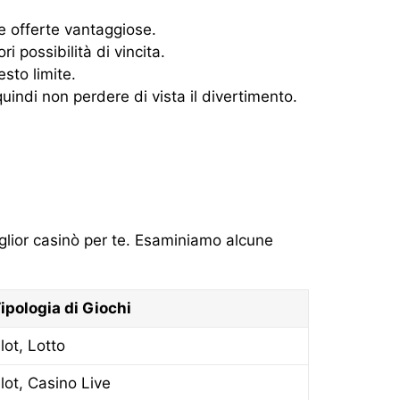
e offerte vantaggiose.
i possibilità di vincita.
sto limite.
uindi non perdere di vista il divertimento.
iglior casinò per te. Esaminiamo alcune
ipologia di Giochi
lot, Lotto
lot, Casino Live