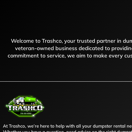
Welcome to Trashco, your trusted partner in du
veteran-owned business dedicated to providing 
commitment to service, we aim to make every cust
At Trashco, we’re here to help with all your dumpster rental ne
Whether you have a question, need advice on the right dumpste