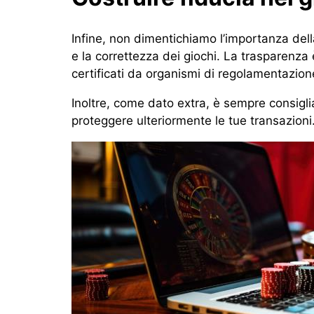
Infine, non dimentichiamo l’importanza dell
e la correttezza dei giochi. La trasparenza 
certificati da organismi di regolamentazion
Inoltre, come dato extra, è sempre consiglia
proteggere ulteriormente le tue transazioni