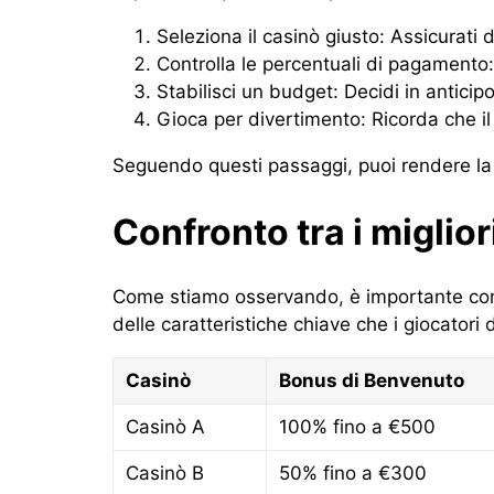
Seleziona il casinò giusto: Assicurati
Controlla le percentuali di pagamento: 
Stabilisci un budget: Decidi in antici
Gioca per divertimento: Ricorda che il 
Seguendo questi passaggi, puoi rendere la 
Confronto tra i miglior
Come stiamo osservando, è importante confro
delle caratteristiche chiave che i giocator
Casinò
Bonus di Benvenuto
Casinò A
100% fino a €500
Casinò B
50% fino a €300