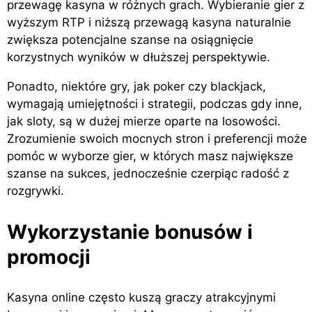
przewagę kasyna w różnych grach. Wybieranie gier z
wyższym RTP i niższą przewagą kasyna naturalnie
zwiększa potencjalne szanse na osiągnięcie
korzystnych wyników w dłuższej perspektywie.
Ponadto, niektóre gry, jak poker czy blackjack,
wymagają umiejętności i strategii, podczas gdy inne,
jak sloty, są w dużej mierze oparte na losowości.
Zrozumienie swoich mocnych stron i preferencji może
pomóc w wyborze gier, w których masz największe
szanse na sukces, jednocześnie czerpiąc radość z
rozgrywki.
Wykorzystanie bonusów i
promocji
Kasyna online często kuszą graczy atrakcyjnymi