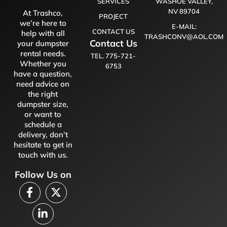
SERVICES
WASHOE VALLEY,
NV 89704
At Trashco,
PROJECT
we’re here to
E-MAIL:
CONTACT US
help with all
TRASHCONV@AOL.COM
Contact Us
your dumpster
rental needs.
TEL. 775-721-
Whether you
6753
have a question,
need advice on
the right
dumpster size,
or want to
schedule a
delivery, don’t
hesitate to get in
touch with us.
Follow Us on