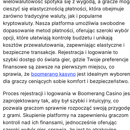
wielowalutowość spotyka się z wygodą, a gracze mog
cieszyć się elastycznością płatności, która obejmuje
zarówno tradycyjne waluty, jak i popularne
kryptowaluty. Nasza platforma umożliwia swobodne
dopasowanie metod płatności, oferując szeroki wybór
opcji, które ułatwiają kontrolę budżetu i unikają
kosztów przewalutowania, zapewniając elastyczne i
bezpieczne transakcje. Rejestracja i logowanie to
szybki dostęp do świata gier, gdzie Twoje preferencje
finansowe są zawsze na pierwszym miejscu, co
sprawia, że
boomerang kasyno
jest idealnym wybore
dla graczy ceniących sobie komfort i bezpieczeństwo.
Proces rejestracji i logowania w Boomerang Casino jes
zaprojektowany tak, aby był szybki i intuicyjny, co
pozwala graczom sprawnie rozpocząć swoją przygodę
z grami. Skupienie platformy na zapewnieniu graczom
kontroli nad ich finansami, jednocześnie oferując
szeroki wybór gier, sprawia, że jest to atrakcyjne