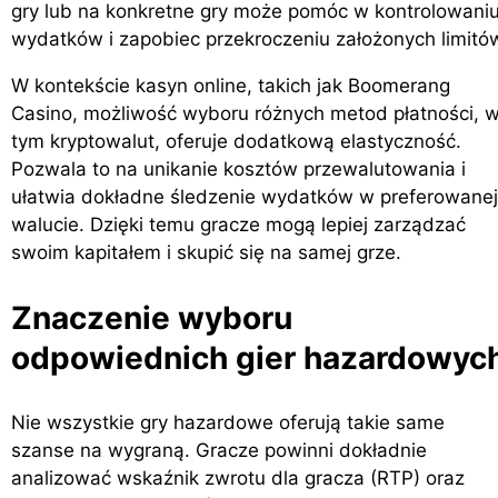
gry lub na konkretne gry może pomóc w kontrolowani
wydatków i zapobiec przekroczeniu założonych limitó
W kontekście kasyn online, takich jak Boomerang
Casino, możliwość wyboru różnych metod płatności, 
tym kryptowalut, oferuje dodatkową elastyczność.
Pozwala to na unikanie kosztów przewalutowania i
ułatwia dokładne śledzenie wydatków w preferowanej
walucie. Dzięki temu gracze mogą lepiej zarządzać
swoim kapitałem i skupić się na samej grze.
Znaczenie wyboru
odpowiednich gier hazardowyc
Nie wszystkie gry hazardowe oferują takie same
szanse na wygraną. Gracze powinni dokładnie
analizować wskaźnik zwrotu dla gracza (RTP) oraz