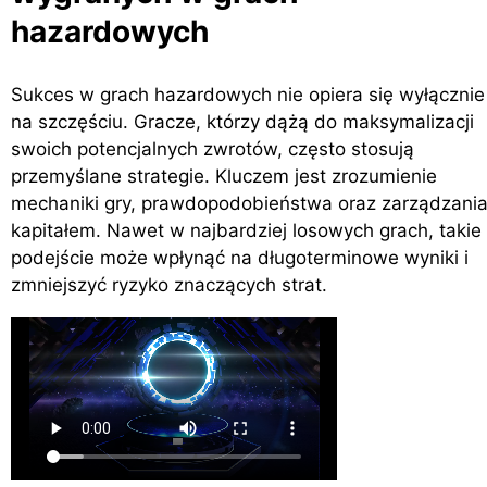
hazardowych
Sukces w grach hazardowych nie opiera się wyłącznie
na szczęściu. Gracze, którzy dążą do maksymalizacji
swoich potencjalnych zwrotów, często stosują
przemyślane strategie. Kluczem jest zrozumienie
mechaniki gry, prawdopodobieństwa oraz zarządzani
kapitałem. Nawet w najbardziej losowych grach, takie
podejście może wpłynąć na długoterminowe wyniki i
zmniejszyć ryzyko znaczących strat.