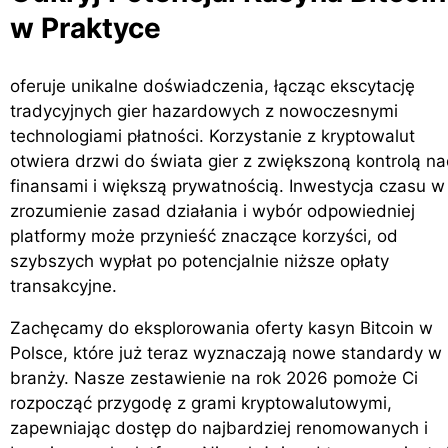
w Praktyce
oferuje unikalne doświadczenia, łącząc ekscytację
tradycyjnych gier hazardowych z nowoczesnymi
technologiami płatności. Korzystanie z kryptowalut
otwiera drzwi do świata gier z zwiększoną kontrolą n
finansami i większą prywatnością. Inwestycja czasu w
zrozumienie zasad działania i wybór odpowiedniej
platformy może przynieść znaczące korzyści, od
szybszych wypłat po potencjalnie niższe opłaty
transakcyjne.
Zachęcamy do eksplorowania oferty kasyn Bitcoin w
Polsce, które już teraz wyznaczają nowe standardy w
branży. Nasze zestawienie na rok 2026 pomoże Ci
rozpocząć przygodę z grami kryptowalutowymi,
zapewniając dostęp do najbardziej renomowanych i