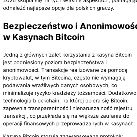
2026 skupia się na tych właśnie aspektach, pomagają
odnaleźć najlepsze opcje dla polskich graczy.
Bezpieczeństwo i Anonimowoś
w Kasynach Bitcoin
Jedną z głównych zalet korzystania z kasyna Bitcoin
jest podniesiony poziom bezpieczeństwa i
anonimowości. Transakcje realizowane za pomocą
kryptowalut, w tym Bitcoina, często nie wymagają
podawania wrażliwych danych osobowych, co
minimalizuje ryzyko kradzieży tożsamości. Dodatkowo
technologia blockchain, na której opiera się Bitcoin,
zapewnia transparentność i nienaruszalność rejestru
transakcji, co przekłada się na większe zaufanie do
operacji finansowych przeprowadzanych w kasynach.
Kasyna Bitcoin stosują zaawansowane protokoły