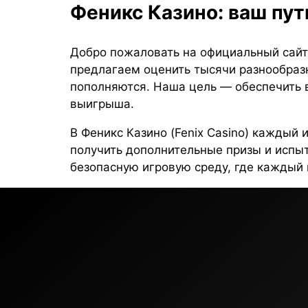
Феникс Казино: ваш пу
Добро пожаловать на официальный сайт 
предлагаем оценить тысячи разнообразн
пополняются. Наша цель — обеспечить 
выигрыша.
В Феникс Казино (Fenix Casino) каждый 
получить дополнительные призы и испы
безопасную игровую среду, где каждый 