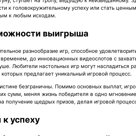
уну, ступает на тропу, ведущую к неизведанному. 
и к головокружительному успеху или стать ценным 
вым к любым исходам.
зможности выигрыша
ельное разнообразие игр, способное удовлетворит
х временем, до инновационных видеослотов с захв
уше. Любители настольных игр могут насладиться р
з которых предлагает уникальный игровой процесс.
истине безграничны. Помимо основных выплат, игр
их сумм, меняя жизнь победителя в одно мгновение.
а получение щедрых призов, делая игровой процес
 к успеху