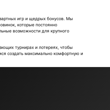
азартных игр и щедрых бонусов. Мы
новинок, которые постоянно
льные возможности для крупного
вающих турнирах и лотереях, чтобы
мся создать максимально комфортную и