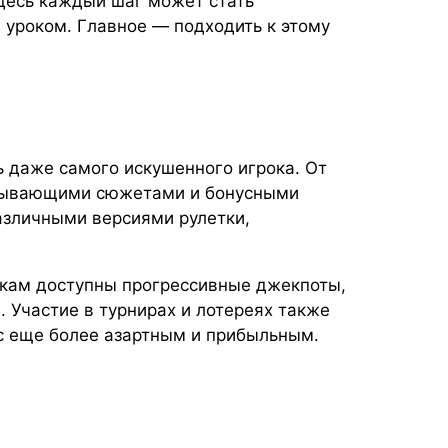
Здесь каждый шаг может стать
уроком. Главное — подходить к этому
ь даже самого искушенного игрока. От
атывающими сюжетами и бонусными
азличными версиями рулетки,
окам доступны прогрессивные джекпоты,
 Участие в турнирах и лотереях также
с еще более азартным и прибыльным.