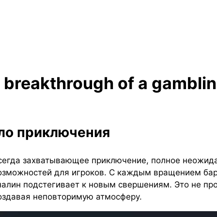
HOME
ABOUT US
SERVICES
 breakthrough of a gamblin
ало приключения
всегда захватывающее приключение, полное неожида
зможностей для игроков. С каждым вращением бар
алин подстегивает к новым свершениям. Это не про
создавая неповторимую атмосферу.