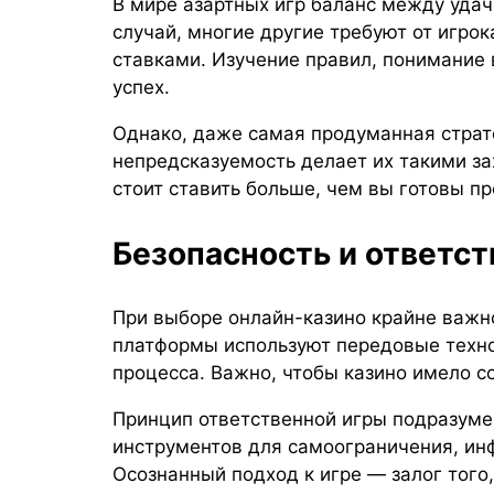
В мире азартных игр баланс между удач
случай, многие другие требуют от игро
ставками. Изучение правил, понимание 
успех.
Однако, даже самая продуманная страте
непредсказуемость делает их такими за
стоит ставить больше, чем вы готовы п
Безопасность и ответст
При выборе онлайн-казино крайне важн
платформы используют передовые техно
процесса. Важно, чтобы казино имело 
Принцип ответственной игры подразумев
инструментов для самоограничения, ин
Осознанный подход к игре — залог того