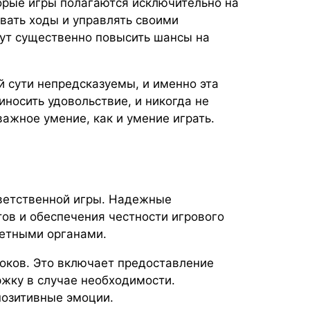
орые игры полагаются исключительно на
вать ходы и управлять своими
гут существенно повысить шансы на
й сути непредсказуемы, и именно эта
носить удовольствие, и никогда не
ажное умение, как и умение играть.
тветственной игры. Надежные
ов и обеспечения честности игрового
тетными органами.
роков. Это включает предоставление
жку в случае необходимости.
позитивные эмоции.