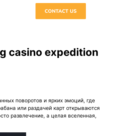
PROJECTS
CONTACT US
g casino expedition
нных поворотов и ярких эмоций, где
абана или раздачей карт открываются
сто развлечение, а целая вселенная,