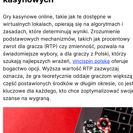
Gry kasynowe online, takie jak te dostępne w
wirtualnych lokalach, opierają się na algorytmach i
zasadach, które determinują wyniki. Zrozumienie
podstawowych mechanizmów, takich jak procentowy
zwrot dla gracza (RTP) czy zmienność, pozwala na
świadomiejsze wybory, a dla graczy z Polski, którzy
szukają najlepszych wrażeń,
vincispin polska
oferuje
bogactwo opcji. Wyższa wartość RTP zazwyczaj
oznacza, że gra teoretycznie oddaje graczom większą
część postawionych środków w długim okresie, co jes
kluczowe dla każdego, kto chce zoptymalizować swoj
szanse na wygraną.