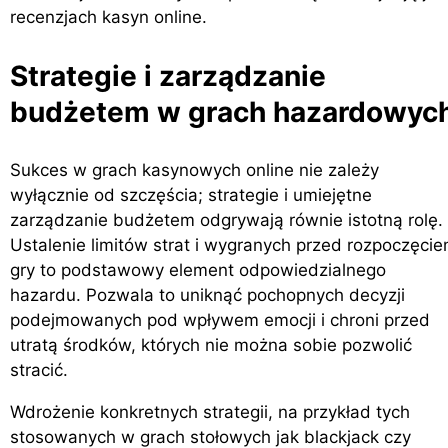
recenzjach kasyn online.
Strategie i zarządzanie
budżetem w grach hazardowyc
Sukces w grach kasynowych online nie zależy
wyłącznie od szczęścia; strategie i umiejętne
zarządzanie budżetem odgrywają równie istotną rolę.
Ustalenie limitów strat i wygranych przed rozpoczęci
gry to podstawowy element odpowiedzialnego
hazardu. Pozwala to uniknąć pochopnych decyzji
podejmowanych pod wpływem emocji i chroni przed
utratą środków, których nie można sobie pozwolić
stracić.
Wdrożenie konkretnych strategii, na przykład tych
stosowanych w grach stołowych jak blackjack czy