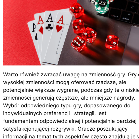
Warto również zwracać uwagę na zmienność gry. Gry 
wysokiej zmienności mogą oferować rzadsze, ale
potencjalnie większe wygrane, podczas gdy te o niskie
zmienności generują częstsze, ale mniejsze nagrody.
Wybór odpowiedniego typu gry, dopasowanego do
indywidualnych preferencji i strategii, jest
fundamentem odpowiedzialnej i potencjalnie bardziej
satysfakcjonującej rozgrywki. Gracze poszukujący
informacji na temat tych aspektów często znajdują je 