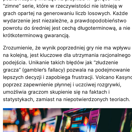
“zimne” serie, które w rzeczywistości nie istnieją w
grach opartej na generowaniu liczb losowych. Każde
wydarzenie jest niezależne, a prawdopodobieństwo
powrotu do średniej jest cechą długoterminową, a nie
krótkoterminową gwarancją.
Zrozumienie, że wynik poprzedniej gry nie ma wpływu
na kolejną, jest kluczowe dla utrzymania racjonalnego
podejścia. Unikanie takich błędów jak “złudzenie
gracza” (gambler’s fallacy) pozwala na podejmowanie
lepszych decyzji i zapobiega frustracji. Volcano Kasyn
poprzez zapewnienie płynnej i uczciwej rozgrywki,
umożliwia graczom skupienie się na faktach i
statystykach, zamiast na niepotwierdzonych teoriach.