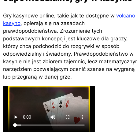
Gry kasynowe online, takie jak te dostępne w
volcano
kasyno
, opierają się na zasadach
prawdopodobieństwa. Zrozumienie tych
podstawowych koncepcji jest kluczowe dla graczy,
którzy chcą podchodzić do rozgrywki w sposób
odpowiedzialny i świadomy. Prawdopodobieństwo w
kasynie nie jest zbiorem tajemnic, lecz matematyczn
narzędziem pozwalającym ocenić szanse na wygraną
lub przegraną w danej grze.