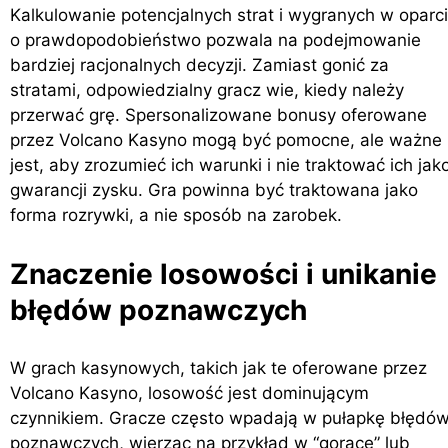
Kalkulowanie potencjalnych strat i wygranych w oparc
o prawdopodobieństwo pozwala na podejmowanie
bardziej racjonalnych decyzji. Zamiast gonić za
stratami, odpowiedzialny gracz wie, kiedy należy
przerwać grę. Spersonalizowane bonusy oferowane
przez Volcano Kasyno mogą być pomocne, ale ważne
jest, aby zrozumieć ich warunki i nie traktować ich jak
gwarancji zysku. Gra powinna być traktowana jako
forma rozrywki, a nie sposób na zarobek.
Znaczenie losowości i unikanie
błędów poznawczych
W grach kasynowych, takich jak te oferowane przez
Volcano Kasyno, losowość jest dominującym
czynnikiem. Gracze często wpadają w pułapkę błędó
poznawczych, wierząc na przykład w “gorące” lub