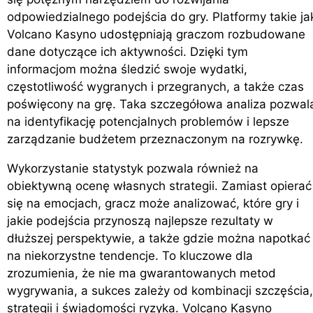
odpowiedzialnego podejścia do gry. Platformy takie ja
Volcano Kasyno udostępniają graczom rozbudowane
dane dotyczące ich aktywności. Dzięki tym
informacjom można śledzić swoje wydatki,
częstotliwość wygranych i przegranych, a także czas
poświęcony na grę. Taka szczegółowa analiza pozwal
na identyfikację potencjalnych problemów i lepsze
zarządzanie budżetem przeznaczonym na rozrywkę.
Wykorzystanie statystyk pozwala również na
obiektywną ocenę własnych strategii. Zamiast opierać
się na emocjach, gracz może analizować, które gry i
jakie podejścia przynoszą najlepsze rezultaty w
dłuższej perspektywie, a także gdzie można napotkać
na niekorzystne tendencje. To kluczowe dla
zrozumienia, że nie ma gwarantowanych metod
wygrywania, a sukces zależy od kombinacji szczęścia,
strategii i świadomości ryzyka. Volcano Kasyno