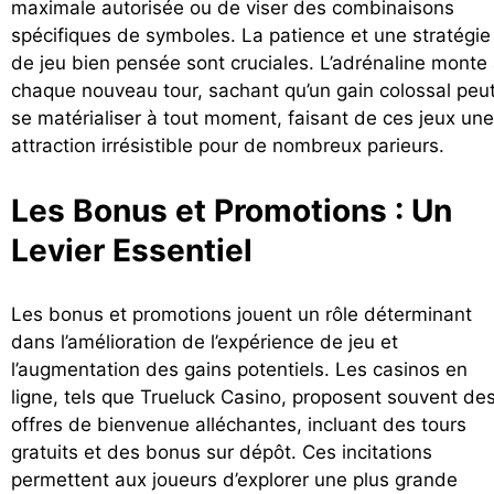
maximale autorisée ou de viser des combinaisons
spécifiques de symboles. La patience et une stratégie
de jeu bien pensée sont cruciales. L’adrénaline monte
chaque nouveau tour, sachant qu’un gain colossal peu
se matérialiser à tout moment, faisant de ces jeux une
attraction irrésistible pour de nombreux parieurs.
Les Bonus et Promotions : Un
Levier Essentiel
Les bonus et promotions jouent un rôle déterminant
dans l’amélioration de l’expérience de jeu et
l’augmentation des gains potentiels. Les casinos en
ligne, tels que Trueluck Casino, proposent souvent de
offres de bienvenue alléchantes, incluant des tours
gratuits et des bonus sur dépôt. Ces incitations
permettent aux joueurs d’explorer une plus grande