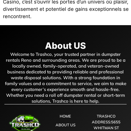
Casino, c’est s’ouvrir les portes d’un univers où plaisir,
divertissement et potentiel de gains exceptionnels se
rencontrent.
About US
Welcome to Trashco, your trusted partner in dumpster
rentals Reno and surrounding areas. We are proud to be a
locally owned, family-operated, and veteran-owned
business dedicated to providing reliable and professional
waste disposal solutions. With a strong foundation in
family values and a commitment to service, we aim to make
every customer’s experience smooth and hassle-free.
Whether you need a roll off dumpster rental or short-term
solutions, Trashco is here to help.
HOME
TRASHCO
ADDRESS:5655
ABOUT US
WHITMAN ST