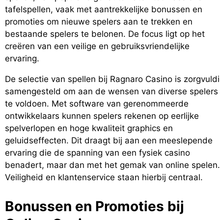
tafelspellen, vaak met aantrekkelijke bonussen en
promoties om nieuwe spelers aan te trekken en
bestaande spelers te belonen. De focus ligt op het
creëren van een veilige en gebruiksvriendelijke
ervaring.
De selectie van spellen bij Ragnaro Casino is zorgvuld
samengesteld om aan de wensen van diverse spelers
te voldoen. Met software van gerenommeerde
ontwikkelaars kunnen spelers rekenen op eerlijke
spelverlopen en hoge kwaliteit graphics en
geluidseffecten. Dit draagt bij aan een meeslepende
ervaring die de spanning van een fysiek casino
benadert, maar dan met het gemak van online spelen.
Veiligheid en klantenservice staan hierbij centraal.
Bonussen en Promoties bij