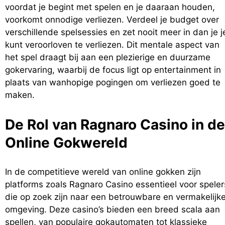
voordat je begint met spelen en je daaraan houden,
voorkomt onnodige verliezen. Verdeel je budget over
verschillende spelsessies en zet nooit meer in dan je j
kunt veroorloven te verliezen. Dit mentale aspect van
het spel draagt bij aan een plezierige en duurzame
gokervaring, waarbij de focus ligt op entertainment in
plaats van wanhopige pogingen om verliezen goed te
maken.
De Rol van Ragnaro Casino in de
Online Gokwereld
In de competitieve wereld van online gokken zijn
platforms zoals Ragnaro Casino essentieel voor speler
die op zoek zijn naar een betrouwbare en vermakelijk
omgeving. Deze casino’s bieden een breed scala aan
spellen, van populaire gokautomaten tot klassieke