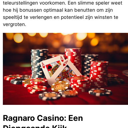
teleurstellingen voorkomen. Een slimme speler weet
hoe hij bonussen optimaal kan benutten om zijn
speeltijd te verlengen en potentieel zijn winsten te
vergroten.
Ragnaro Casino: Een