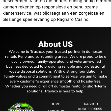
beschermen. Klanten die ondersteuning nodig hebben
kunnen rekenen op responsieve en behulpzame
klantenservice, wat bijdraagt aan een zorgeloze en
plezierige speelervaring op Ragnaro Casino.
About US
Welcome to Trashco, your trusted partner in dumpster
rentals Reno and surrounding areas. We are proud to be a
locally owned, family-operated, and veteran-owned
business dedicated to providing reliable and professional
waste disposal solutions. With a strong foundation in
family values and a commitment to service, we aim to make
every customer’s experience smooth and hassle-free.
Whether you need a roll off dumpster rental or short-term
solutions, Trashco is here to help.
HOME
TRASHCO
ADDRESS:5655