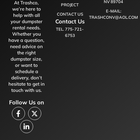
NV 89704
At Trashco,
PROJECT
we’re here to
E-MAIL:
CONTACT US
help with all
TRASHCONV@AOL.COM
Contact Us
your dumpster
rental needs.
TEL. 775-721-
Whether you
6753
have a question,
need advice on
the right
dumpster size,
or want to
schedule a
delivery, don’t
hesitate to get in
touch with us.
Follow Us on