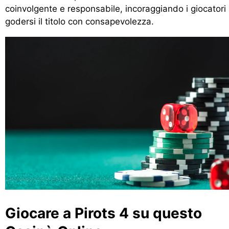
coinvolgente e responsabile, incoraggiando i giocatori
godersi il titolo con consapevolezza.
Giocare a Pirots 4 su questo