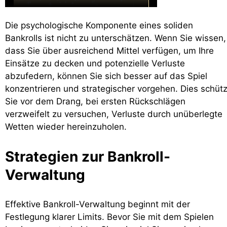
Die psychologische Komponente eines soliden
Bankrolls ist nicht zu unterschätzen. Wenn Sie wissen,
dass Sie über ausreichend Mittel verfügen, um Ihre
Einsätze zu decken und potenzielle Verluste
abzufedern, können Sie sich besser auf das Spiel
konzentrieren und strategischer vorgehen. Dies schütz
Sie vor dem Drang, bei ersten Rückschlägen
verzweifelt zu versuchen, Verluste durch unüberlegte
Wetten wieder hereinzuholen.
Strategien zur Bankroll-
Verwaltung
Effektive Bankroll-Verwaltung beginnt mit der
Festlegung klarer Limits. Bevor Sie mit dem Spielen