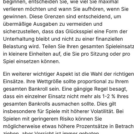
beginnen, entscheiden Sie, wie viel Sie maximal
verlieren möchten und wann Sie aufhören, wenn Sie
gewinnen. Diese Grenzen sind entscheidend, um
übermäßige Ausgaben zu vermeiden und
sicherzustellen, dass das Glücksspiel eine Form der
Unterhaltung bleibt und nicht zu einer finanziellen
Belastung wird. Teilen Sie Ihren gesamten Spieleinsat
in kleinere Einheiten auf, die Sie pro Sitzung oder pro
Spiel einsetzen können.
Ein weiterer wichtiger Aspekt ist die Wahl der richtigen
Einsätze. Ihre Wettgröße sollte proportional zu Ihrem
gesamten Bankroll sein. Eine gängige Regel besagt,
dass ein einzelner Einsatz nicht mehr als 1-2 % Ihres
gesamten Bankrolls ausmachen sollte. Dies gilt
insbesondere für Spiele mit höherer Volatilität. Bei
Spielen mit geringerem Risiko können Sie
möglicherweise etwas höhere Prozentsätze in Betrach
ziehen, aber Vorsicht ist immer geboten.