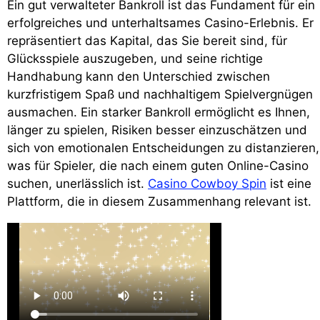
Ein gut verwalteter Bankroll ist das Fundament für ein
erfolgreiches und unterhaltsames Casino-Erlebnis. Er
repräsentiert das Kapital, das Sie bereit sind, für
Glücksspiele auszugeben, und seine richtige
Handhabung kann den Unterschied zwischen
kurzfristigem Spaß und nachhaltigem Spielvergnügen
ausmachen. Ein starker Bankroll ermöglicht es Ihnen,
länger zu spielen, Risiken besser einzuschätzen und
sich von emotionalen Entscheidungen zu distanzieren,
was für Spieler, die nach einem guten Online-Casino
suchen, unerlässlich ist.
Casino Cowboy Spin
ist eine
Plattform, die in diesem Zusammenhang relevant ist.