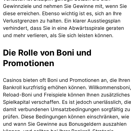
Gewinnziele und nehmen Sie Gewinne mit, wenn Sie
diese erreichen. Ebenso wichtig ist es, sich an Ihre
Verlustgrenzen zu halten. Ein klarer Ausstiegsplan
verhindert, dass Sie in eine Abwärtsspirale geraten
und mehr verlieren, als Sie sich leisten können.
Die Rolle von Boni und
Promotionen
Casinos bieten oft Boni und Promotionen an, die Ihren
Bankroll kurzfristig erhöhen können. Willkommensboni
Reload-Boni und Freispiele können Ihnen zusätzliches
Spielkapital verschaffen. Es ist jedoch unerlässlich, di
damit verbundenen Umsatzbedingungen sorgfältig zu
prüfen. Diese Bedingungen können einschränken, wie
und wann Sie Gewinne aus Bonusgeldern auszahlen