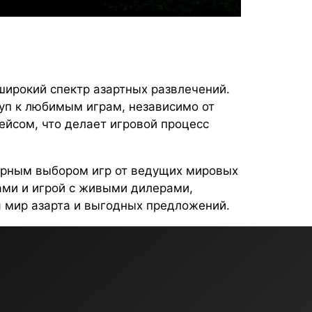
широкий спектр азартных развлечений.
уп к любимым играм, независимо от
йсом, что делает игровой процесс
ширным выбором игр от ведущих мировых
ми и игрой с живыми дилерами,
бя мир азарта и выгодных предложений.