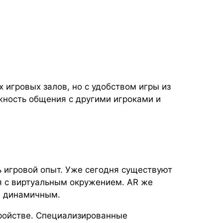
игровых залов, но с удобством игры из
жность общения с другими игроками и
ь игровой опыт. Уже сегодня существуют
я с виртуальным окружением. AR же
е динамичным.
тройстве. Специализированные