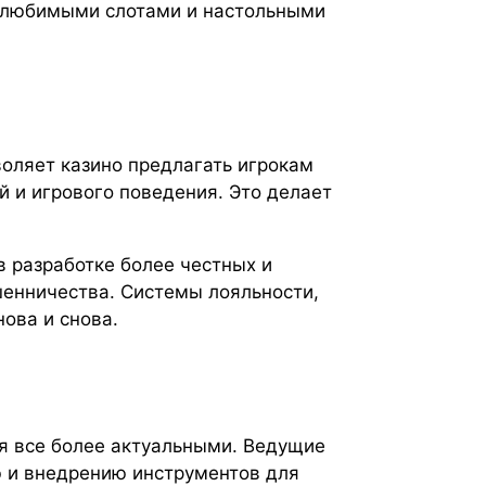
 любимыми слотами и настольными
оляет казино предлагать игрокам
й и игрового поведения. Это делает
в разработке более честных и
шенничества. Системы лояльности,
ова и снова.
ся все более актуальными. Ведущие
 и внедрению инструментов для