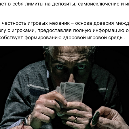
ает в себя лимиты на депозиты, самоисключение и 
е честность игровых механик – основа доверия меж
огу с игроками, предоставляя полную информацию о
особствует формированию здоровой игровой среды.