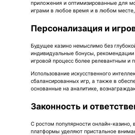
приложения и оптимизированные для м
играми в любое время и в любом месте,
Персонализация и игро
Будущее казино немыслимо без глубоко
индивидуальные бонусы, рекомендации и
игровой процесс более релевантным и 
Использование искусственного интеллек
сбалансированных игр, а также в обес
основанные на аналитике, вознаграждаю
Законность и ответстве
С ростом популярности онлайн-казино, 
платформы уделяют пристальное внима