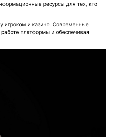
информационные ресурсы для тех, кто
ду игроком и казино. Современные
 работе платформы и обеспечивая