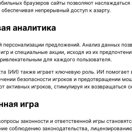
обильных браузеров сайты позволяют наслаждаться
 обеспечивая непрерывный доступ к азарту.
вая аналитика
й персонализации предложений. Анализ данных позв
гр и специальные акции, исходя из их предпочтени
привлекательным для каждого пользователя.
та (ИИ) также играет ключевую роль. ИИ помогает 
печении безопасности игроков и предотвращении мо
т активных игроков, стимулируя их возвращаться сн
нная игра
вопросы законности и ответственной игры становят
ние соблюдению законодательства, лицензированию