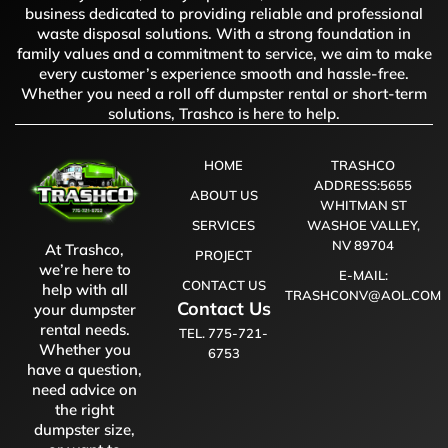
business dedicated to providing reliable and professional
waste disposal solutions. With a strong foundation in
family values and a commitment to service, we aim to make
every customer’s experience smooth and hassle-free.
Whether you need a roll off dumpster rental or short-term
solutions, Trashco is here to help.
HOME
TRASHCO
ADDRESS:5655
ABOUT US
WHITMAN ST
SERVICES
WASHOE VALLEY,
NV 89704
At Trashco,
PROJECT
we’re here to
E-MAIL:
CONTACT US
help with all
TRASHCONV@AOL.COM
Contact Us
your dumpster
rental needs.
TEL. 775-721-
Whether you
6753
have a question,
need advice on
the right
dumpster size,