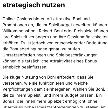
strategisch nutzen
Online-Casinos bieten oft attraktive Boni und
Promotionen an, die Ihr Spielbudget erweitern können
Willkommensboni, Reload-Boni oder Freispiele können
Ihre Spielzeit verlängern und Ihre Gewinnmöglichkeite
erhöhen. Es ist jedoch von entscheidender Bedeutung
die Bonusbedingungen genau zu prüfen.
Umsatzanforderungen und Spielbeschränkungen
können die tatsächliche Attraktivität eines Bonus
erheblich beeinflussen.
Die kluge Nutzung von Boni erfordert, dass Sie
verstehen, wie sie funktionieren und welche
Verpflichtungen damit einhergehen. Wählen Sie Boni,
die zu Ihrem Spielstil und Ihrem Budget passen. Ein
Bonus, der Ihnen mehr Spielzeit ermöglicht, ohne
übermäßig hohe Umsatzanforderungen zu stellen, ist