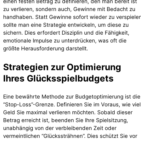
einen festen Betrag zu definieren, den man bereit ist
zu verlieren, sondern auch, Gewinne mit Bedacht zu
handhaben. Statt Gewinne sofort wieder zu verspielen
sollte man eine Strategie entwickeln, um diese zu
sichern. Dies erfordert Disziplin und die Fähigkeit,
emotionale Impulse zu unterdrücken, was oft die
größte Herausforderung darstellt.
Strategien zur Optimierung
Ihres Glücksspielbudgets
Eine bewährte Methode zur Budgetoptimierung ist die
“Stop-Loss”-Grenze. Definieren Sie im Voraus, wie viel
Geld Sie maximal verlieren möchten. Sobald dieser
Betrag erreicht ist, beenden Sie Ihre Spielsitzung,
unabhängig von der verbleibenden Zeit oder
vermeintlichen “Glückssträhnen”. Dies schützt Sie vor