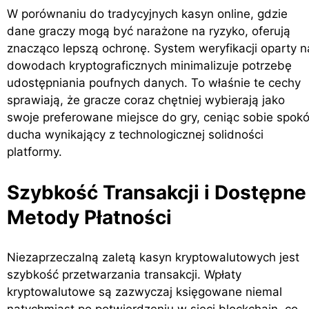
W porównaniu do tradycyjnych kasyn online, gdzie
dane graczy mogą być narażone na ryzyko, oferują
znacząco lepszą ochronę. System weryfikacji oparty n
dowodach kryptograficznych minimalizuje potrzebę
udostępniania poufnych danych. To właśnie te cechy
sprawiają, że gracze coraz chętniej wybierają jako
swoje preferowane miejsce do gry, ceniąc sobie spokó
ducha wynikający z technologicznej solidności
platformy.
Szybkość Transakcji i Dostępne
Metody Płatności
Niezaprzeczalną zaletą kasyn kryptowalutowych jest
szybkość przetwarzania transakcji. Wpłaty
kryptowalutowe są zazwyczaj księgowane niemal
natychmiast po potwierdzeniu w sieci blockchain, co