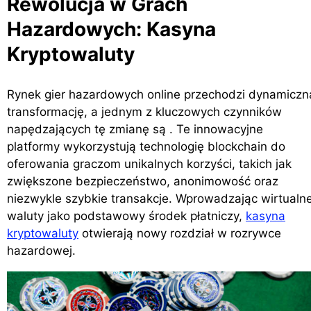
Rewolucja w Grach
Hazardowych: Kasyna
Kryptowaluty
Rynek gier hazardowych online przechodzi dynamiczn
transformację, a jednym z kluczowych czynników
napędzających tę zmianę są . Te innowacyjne
platformy wykorzystują technologię blockchain do
oferowania graczom unikalnych korzyści, takich jak
zwiększone bezpieczeństwo, anonimowość oraz
niezwykle szybkie transakcje. Wprowadzając wirtualn
waluty jako podstawowy środek płatniczy,
kasyna
kryptowaluty
otwierają nowy rozdział w rozrywce
hazardowej.