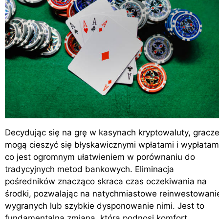
Decydując się na grę w kasynach kryptowaluty, gracz
mogą cieszyć się błyskawicznymi wpłatami i wypłatam
co jest ogromnym ułatwieniem w porównaniu do
tradycyjnych metod bankowych. Eliminacja
pośredników znacząco skraca czas oczekiwania na
środki, pozwalając na natychmiastowe reinwestowani
wygranych lub szybkie dysponowanie nimi. Jest to
fundamentalna zmiana, która podnosi komfort