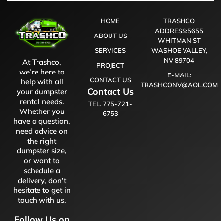
HOME
TRASHCO
ADDRESS:5655
ABOUT US
WHITMAN ST
SERVICES
WASHOE VALLEY,
NV 89704
At Trashco,
PROJECT
we’re here to
E-MAIL:
CONTACT US
help with all
TRASHCONV@AOL.COM
Contact Us
your dumpster
rental needs.
TEL. 775-721-
Whether you
6753
have a question,
need advice on
the right
dumpster size,
or want to
schedule a
delivery, don’t
hesitate to get in
touch with us.
Follow Us on