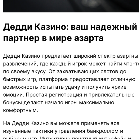
Дедди Казино: ваш надежный
партнер в мире азарта
Дедди Казино предлагает широкий спектр азартны
развлечений, где каждый игрок может найти что-т
по своему вкусу. От захватывающих слотов до
быстрых игр, платформа предоставляет отличную
возможность испытать удачу и получить яркие
эмоции. Простая регистрация и привлекательные
бонусы делают начало игры максимально
комфортным.
На Дедди Казино вы можете применять все
изученные тактики управления банкроллом и
выбором игр. Интуитивно понятный интерфейс и