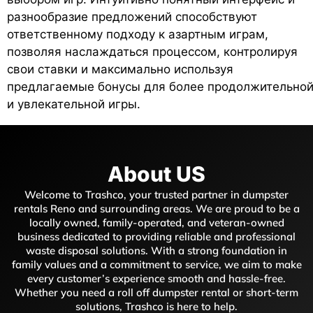
разнообразие предложений способствуют
ответственному подходу к азартным играм,
позволяя наслаждаться процессом, контролируя
свои ставки и максимально используя
предлагаемые бонусы для более продолжительно
и увлекательной игры.
About US
Welcome to Trashco, your trusted partner in dumpster
rentals Reno and surrounding areas. We are proud to be a
locally owned, family-operated, and veteran-owned
business dedicated to providing reliable and professional
waste disposal solutions. With a strong foundation in
family values and a commitment to service, we aim to make
every customer’s experience smooth and hassle-free.
Whether you need a roll off dumpster rental or short-term
solutions, Trashco is here to help.