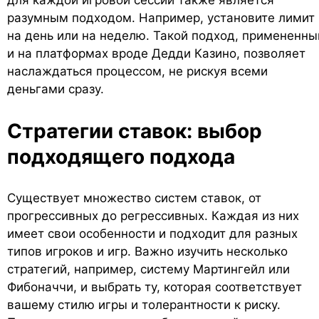
для каждой игровой сессии также является
разумным подходом. Например, установите лимит
на день или на неделю. Такой подход, примененны
и на платформах вроде Дедди Казино, позволяет
наслаждаться процессом, не рискуя всеми
деньгами сразу.
Стратегии ставок: выбор
подходящего подхода
Существует множество систем ставок, от
прогрессивных до регрессивных. Каждая из них
имеет свои особенности и подходит для разных
типов игроков и игр. Важно изучить несколько
стратегий, например, систему Мартингейл или
Фибоначчи, и выбрать ту, которая соответствует
вашему стилю игры и толерантности к риску.