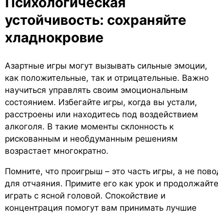
Психологическая
устойчивость: сохраняйте
хладнокровие
Азартные игры могут вызывать сильные эмоции,
как положительные, так и отрицательные. Важно
научиться управлять своим эмоциональным
состоянием. Избегайте игры, когда вы устали,
расстроены или находитесь под воздействием
алкоголя. В такие моменты склонность к
рискованным и необдуманным решениям
возрастает многократно.
Помните, что проигрыш – это часть игры, а не пово
для отчаяния. Примите его как урок и продолжайт
играть с ясной головой. Спокойствие и
концентрация помогут вам принимать лучшие