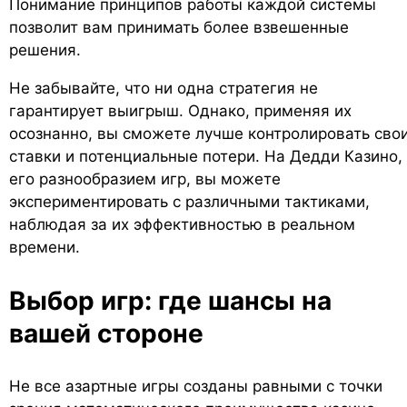
Понимание принципов работы каждой системы
позволит вам принимать более взвешенные
решения.
Не забывайте, что ни одна стратегия не
гарантирует выигрыш. Однако, применяя их
осознанно, вы сможете лучше контролировать сво
ставки и потенциальные потери. На Дедди Казино, 
его разнообразием игр, вы можете
экспериментировать с различными тактиками,
наблюдая за их эффективностью в реальном
времени.
Выбор игр: где шансы на
вашей стороне
Не все азартные игры созданы равными с точки