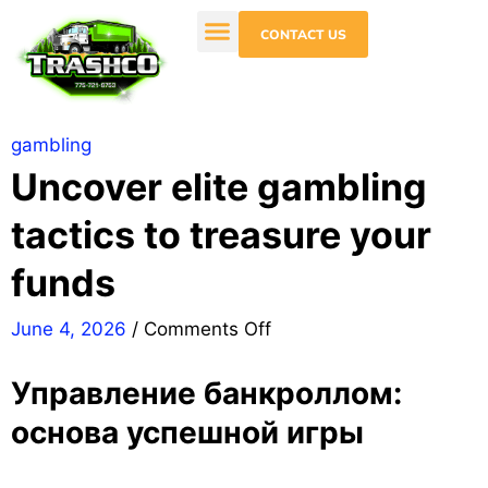
CONTACT US
gambling
Uncover elite gambling
tactics to treasure your
funds
June 4, 2026
/
Comments Off
Управление банкроллом:
основа успешной игры