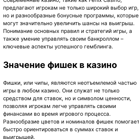
Современные казино, такие как Fenix Casino,
предлагают игрокам не только широкий выбор игр,
но и разнообразные бонусные программы, которые
могут значительно увеличить шансы на выигрыш.
Понимание основных правил и стратегий игры, а
также умение управлять своим банкроллом –
ключевые аспекты успешного гемблинга.
Значение фишек в казино
Фишки, или чипы, являются неотъемлемой частью
игры в любом казино. Они служат не только
средством для ставок, но и символом ценности,
позволяя игрокам легче управлять своими
финансами во время игрового процесса.
Разнообразие цветов и номиналов фишек помогае
быстро ориентироваться в суммах ставок и
выигрышей.