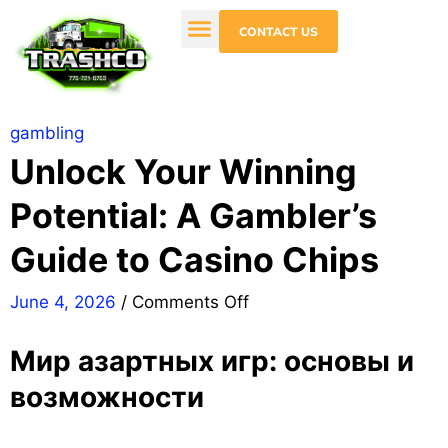
CONTACT US
gambling
Unlock Your Winning
Potential: A Gambler’s
Guide to Casino Chips
June 4, 2026
/
Comments Off
Мир азартных игр: основы и
возможности