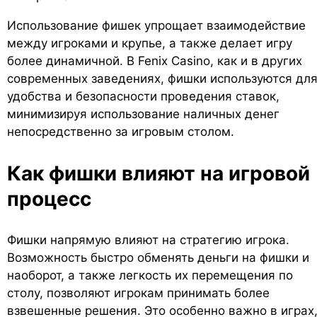
Использование фишек упрощает взаимодействие
между игроками и крупье, а также делает игру
более динамичной. В Fenix Casino, как и в других
современных заведениях, фишки используются дл
удобства и безопасности проведения ставок,
минимизируя использование наличных денег
непосредственно за игровым столом.
Как фишки влияют на игровой
процесс
Фишки напрямую влияют на стратегию игрока.
Возможность быстро обменять деньги на фишки и
наоборот, а также легкость их перемещения по
столу, позволяют игрокам принимать более
взвешенные решения. Это особенно важно в играх