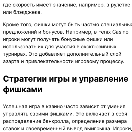
где скорость имеет значение, например, в рулетке
или блэкджеке.
Кроме того, фишки могут быть частью специальны
предложений и бонусов. Например, в Fenix Casino
игроки могут получать бонусные фишки или
использовать их для участия в эксклюзивных
турнирах. Это добавляет дополнительный слой
азарта и привлекательности игровому процессу.
Стратегии игры и управление
фишками
Успешная игра в казино часто зависит от умения
управлять своими фишками. Это включает в себя
распределение банкролла, определение размера
ставок и своевременный вывод выигрыша. Игроки