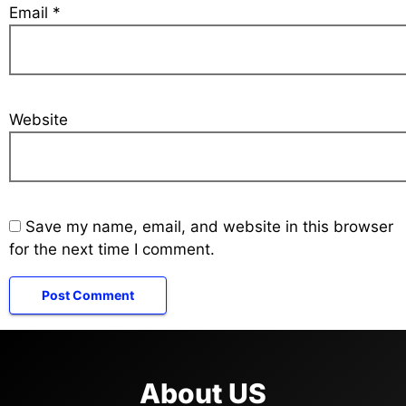
Email
*
Website
Save my name, email, and website in this browser
for the next time I comment.
About US