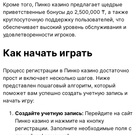
Кроме того, Пинко казино предлагает щедрые
приветственные бонусы до 2,500,000 ₸, а также
круглосуточную поддержку пользователей, что
обеспечивает высокий уровень обслуживания и
удовлетворенности игроков.
Как начать играть
Процесс регистрации в Пинко казино достаточно
прост и включает несколько шагов. Ниже
представлен пошаговый алгоритм, который
поможет вам успешно создать учетную запись и
начать игру:
Создайте учетную запись:
Перейдите на сайт
Пинко казино и нажмите на кнопку
регистрации. Заполните необходимые поля с