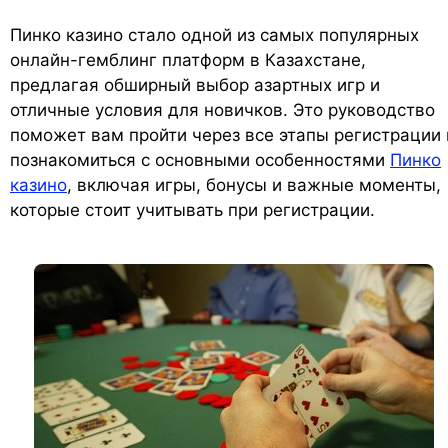
Пинко казино стало одной из самых популярных
онлайн-гемблинг платформ в Казахстане,
предлагая обширный выбор азартных игр и
отличные условия для новичков. Это руководство
поможет вам пройти через все этапы регистрации 
познакомиться с основными особенностями
Пинко
казино
, включая игры, бонусы и важные моменты,
которые стоит учитывать при регистрации.