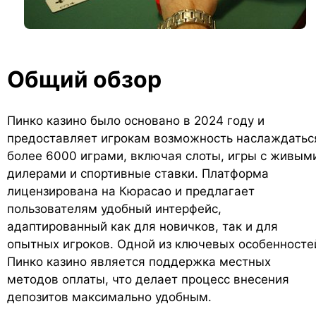
Общий обзор
Пинко казино было основано в 2024 году и
предоставляет игрокам возможность наслаждатьс
более 6000 играми, включая слоты, игры с живым
дилерами и спортивные ставки. Платформа
лицензирована на Кюрасао и предлагает
пользователям удобный интерфейс,
адаптированный как для новичков, так и для
опытных игроков. Одной из ключевых особенносте
Пинко казино является поддержка местных
методов оплаты, что делает процесс внесения
депозитов максимально удобным.