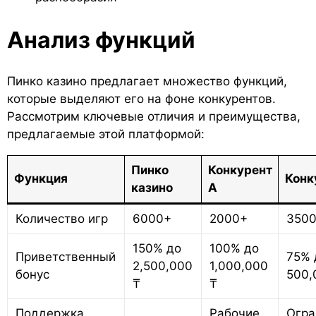
Анализ функций
Пинко казино предлагает множество функций,
которые выделяют его на фоне конкурентов.
Рассмотрим ключевые отличия и преимущества,
предлагаемые этой платформой:
Пинко
Конкурент
Функция
Конк
казино
A
Количество игр
6000+
2000+
350
150% до
100% до
Приветственный
75% 
2,500,000
1,000,000
бонус
500,
₸
₸
Поддержка
Рабочие
Огра