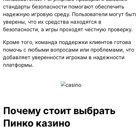
стандарты безопасности помогают обеспечить
надежную игровую среду. Пользователи могут быт
уверены, что их средства находятся в
безопасности, а игры проходят честную проверку.
Кроме того, команда поддержки клиентов готова
помочь с любыми вопросами или проблемами, что
добавляет уверенности игрокам в надежности
платформы.
Почему стоит выбрать
Пинко казино