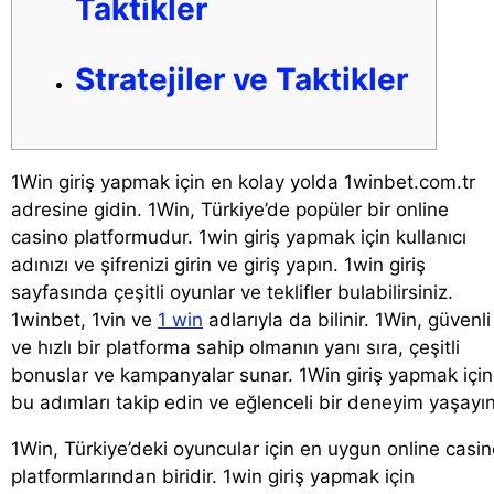
Taktikler
Stratejiler ve Taktikler
1Win giriş yapmak için en kolay yolda 1winbet.com.tr
adresine gidin. 1Win, Türkiye’de popüler bir online
casino platformudur. 1win giriş yapmak için kullanıcı
adınızı ve şifrenizi girin ve giriş yapın. 1win giriş
sayfasında çeşitli oyunlar ve teklifler bulabilirsiniz.
1winbet, 1vin ve
1 win
adlarıyla da bilinir. 1Win, güvenli
ve hızlı bir platforma sahip olmanın yanı sıra, çeşitli
bonuslar ve kampanyalar sunar. 1Win giriş yapmak için
bu adımları takip edin ve eğlenceli bir deneyim yaşayın
1Win, Türkiye’deki oyuncular için en uygun online casi
platformlarından biridir. 1win giriş yapmak için