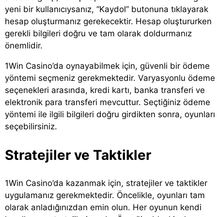
yeni bir kullanıcıysanız, “Kaydol” butonuna tıklayarak
hesap oluşturmanız gerekecektir. Hesap oluştururken
gerekli bilgileri doğru ve tam olarak doldurmanız
önemlidir.
1Win Casino’da oynayabilmek için, güvenli bir ödeme
yöntemi seçmeniz gerekmektedir. Varyasyonlu ödeme
seçenekleri arasında, kredi kartı, banka transferi ve
elektronik para transferi mevcuttur. Seçtiğiniz ödeme
yöntemi ile ilgili bilgileri doğru girdikten sonra, oyunları
seçebilirsiniz.
Stratejiler ve Taktikler
1Win Casino’da kazanmak için, stratejiler ve taktikler
uygulamanız gerekmektedir. Öncelikle, oyunları tam
olarak anladığınızdan emin olun. Her oyunun kendi