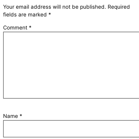
Your email address will not be published.
Required
fields are marked
*
Comment
*
Name
*