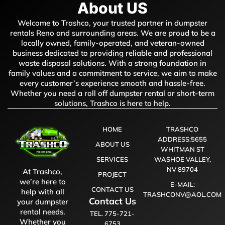
About US
Welcome to Trashco, your trusted partner in dumpster
rentals Reno and surrounding areas. We are proud to be a
locally owned, family-operated, and veteran-owned
business dedicated to providing reliable and professional
waste disposal solutions. With a strong foundation in
family values and a commitment to service, we aim to make
every customer’s experience smooth and hassle-free.
Whether you need a roll off dumpster rental or short-term
solutions, Trashco is here to help.
HOME
TRASHCO
ADDRESS:5655
ABOUT US
WHITMAN ST
SERVICES
WASHOE VALLEY,
NV 89704
At Trashco,
PROJECT
we’re here to
E-MAIL:
CONTACT US
help with all
TRASHCONV@AOL.COM
Contact Us
your dumpster
rental needs.
TEL. 775-721-
Whether you
6753