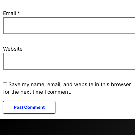
Email
*
Website
Save my name, email, and website in this browser
for the next time I comment.