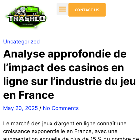
CONTACT US
Uncategorized
Analyse approfondie de
l’impact des casinos en
ligne sur l’industrie du jeu
en France
May 20, 2025
/
No Comments
Le marché des jeux d’argent en ligne connaît une
croissance exponentielle en France, avec une
augmentation annuelle de plus de 15 % du nombre de