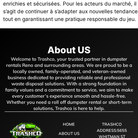
enrichies et sécurisées. Pour les acteurs du marché, il
s’agit de continuer à s’adapter aux nouvelles tendance
tout en garantissant une pratique responsable du jeu.
About US
Welcome to Trashco, your trusted partner in dumpster
rentals Reno and surrounding areas. We are proud to be a
locally owned, family-operated, and veteran-owned
business dedicated to providing reliable and professional
waste disposal solutions. With a strong foundation in
family values and a commitment to service, we aim to make
every customer’s experience smooth and hassle-free.
Whether you need a roll off dumpster rental or short-term
solutions, Trashco is here to help.
HOME
TRASHCO
ADDRESS:5655
ABOUT US
WHITMAN ST