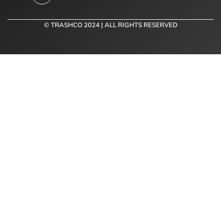
© TRASHCO 2024 | ALL RIGHTS RESERVED