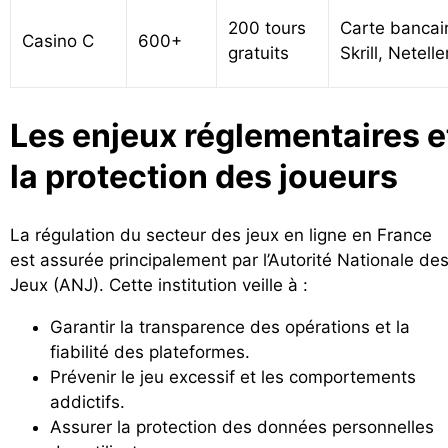
200 tours
Carte bancai
Casino C
600+
gratuits
Skrill, Netelle
Les enjeux réglementaires e
la protection des joueurs
La régulation du secteur des jeux en ligne en France
est assurée principalement par l’Autorité Nationale de
Jeux (ANJ). Cette institution veille à :
Garantir la transparence des opérations et la
fiabilité des plateformes.
Prévenir le jeu excessif et les comportements
addictifs.
Assurer la protection des données personnelles