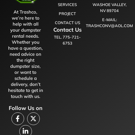
SERVICES
WASHOE VALLEY,
NV 89704
At Trashco,
PROJECT
we’re here to
E-MAIL:
CONTACT US
help with all
TRASHCONV@AOL.COM
Contact Us
your dumpster
rental needs.
TEL. 775-721-
Whether you
6753
have a question,
need advice on
the right
dumpster size,
or want to
schedule a
delivery, don’t
hesitate to get in
touch with us.
Follow Us on