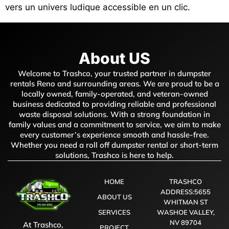
vers un univers ludique accessible en un clic.
About US
Welcome to Trashco, your trusted partner in dumpster
rentals Reno and surrounding areas. We are proud to be a
locally owned, family-operated, and veteran-owned
business dedicated to providing reliable and professional
waste disposal solutions. With a strong foundation in
family values and a commitment to service, we aim to make
every customer’s experience smooth and hassle-free.
Whether you need a roll off dumpster rental or short-term
solutions, Trashco is here to help.
HOME
TRASHCO
ADDRESS:5655
ABOUT US
WHITMAN ST
SERVICES
WASHOE VALLEY,
NV 89704
At Trashco,
PROJECT