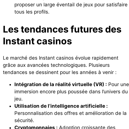
proposer un large éventail de jeux pour satisfaire
tous les profils.
Les tendances futures des
Instant casinos
Le marché des Instant casinos évolue rapidement
grâce aux avancées technologiques. Plusieurs
tendances se dessinent pour les années à venir :
Intégration de la réalité virtuelle (VR) :
Pour une
immersion encore plus poussée dans l’univers du
jeu.
Utilisation de l’intelligence artificielle :
Personnalisation des offres et amélioration de la
sécurité.
Cryptomonnaies :
Adoption croissante des