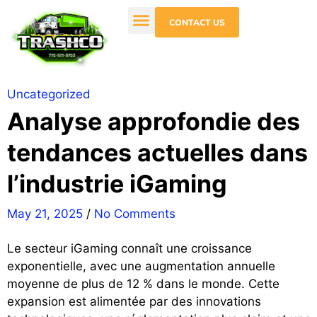
CONTACT US
Uncategorized
Analyse approfondie des
tendances actuelles dans
l’industrie iGaming
May 21, 2025
/
No Comments
Le secteur iGaming connaît une croissance
exponentielle, avec une augmentation annuelle
moyenne de plus de 12 % dans le monde. Cette
expansion est alimentée par des innovations