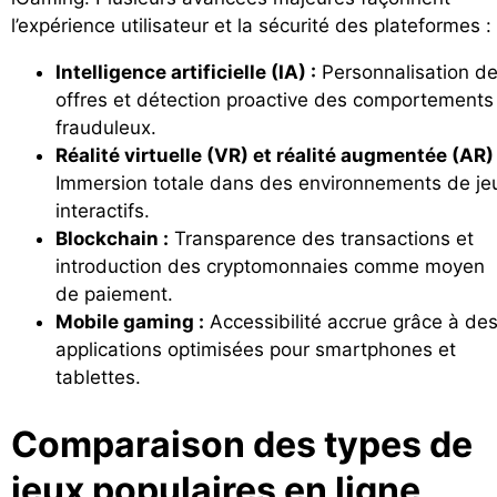
l’expérience utilisateur et la sécurité des plateformes :
Intelligence artificielle (IA) :
Personnalisation d
offres et détection proactive des comportements
frauduleux.
Réalité virtuelle (VR) et réalité augmentée (AR) 
Immersion totale dans des environnements de je
interactifs.
Blockchain :
Transparence des transactions et
introduction des cryptomonnaies comme moyen
de paiement.
Mobile gaming :
Accessibilité accrue grâce à de
applications optimisées pour smartphones et
tablettes.
Comparaison des types de
jeux populaires en ligne