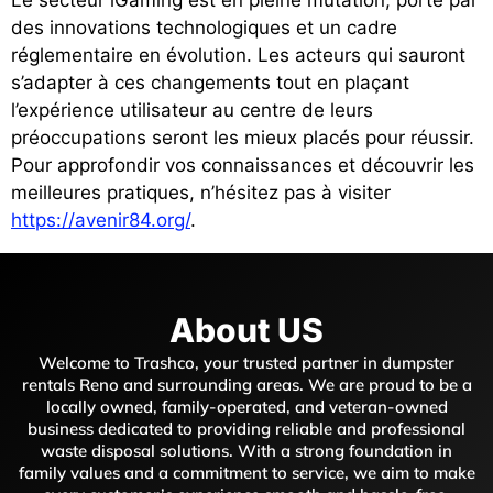
Le secteur iGaming est en pleine mutation, porté par
des innovations technologiques et un cadre
réglementaire en évolution. Les acteurs qui sauront
s’adapter à ces changements tout en plaçant
l’expérience utilisateur au centre de leurs
préoccupations seront les mieux placés pour réussir.
Pour approfondir vos connaissances et découvrir les
meilleures pratiques, n’hésitez pas à visiter
https://avenir84.org/
.
About US
Welcome to Trashco, your trusted partner in dumpster
rentals Reno and surrounding areas. We are proud to be a
locally owned, family-operated, and veteran-owned
business dedicated to providing reliable and professional
waste disposal solutions. With a strong foundation in
family values and a commitment to service, we aim to make