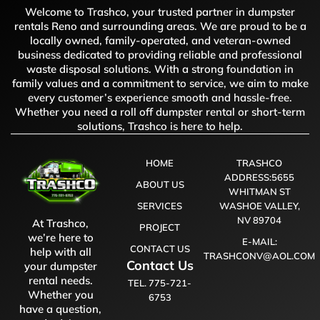
Welcome to Trashco, your trusted partner in dumpster
rentals Reno and surrounding areas. We are proud to be a
locally owned, family-operated, and veteran-owned
business dedicated to providing reliable and professional
waste disposal solutions. With a strong foundation in
family values and a commitment to service, we aim to make
every customer’s experience smooth and hassle-free.
Whether you need a roll off dumpster rental or short-term
solutions, Trashco is here to help.
HOME
TRASHCO
ADDRESS:5655
ABOUT US
WHITMAN ST
SERVICES
WASHOE VALLEY,
NV 89704
At Trashco,
PROJECT
we’re here to
E-MAIL:
CONTACT US
help with all
TRASHCONV@AOL.COM
Contact Us
your dumpster
rental needs.
TEL. 775-721-
Whether you
6753
have a question,