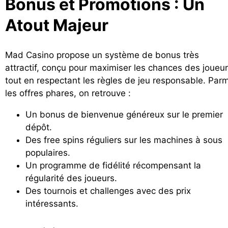
Bonus et Promotions : Un
Atout Majeur
Mad Casino propose un système de bonus très
attractif, conçu pour maximiser les chances des joueu
tout en respectant les règles de jeu responsable. Parm
les offres phares, on retrouve :
Un bonus de bienvenue généreux sur le premier
dépôt.
Des free spins réguliers sur les machines à sous
populaires.
Un programme de fidélité récompensant la
régularité des joueurs.
Des tournois et challenges avec des prix
intéressants.