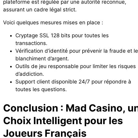
plateforme est régulée par une autorité reconnue,
assurant un cadre légal strict.
Voici quelques mesures mises en place :
Cryptage SSL 128 bits pour toutes les
transactions.
Vérification d’identité pour prévenir la fraude et le
blanchiment d’argent.
Outils de jeu responsable pour limiter les risques
d’addiction.
Support client disponible 24/7 pour répondre à
toutes les questions.
Conclusion : Mad Casino, u
Choix Intelligent pour les
Joueurs Français