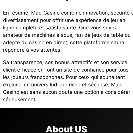
En résumé, Mad Casino combine innovation, sécurité 
divertissement pour offrir une expérience de jeu en
ligne complète et satisfaisante. Que vous soyez
amateur de machines à sous, fan de jeux de table ou
adepte du casino en direct, cette plateforme saura
répondre à vos attentes.
Sa transparence, ses bonus attractifs et son service
client efficace en font un site de confiance pour tous
les joueurs francophones. Pour ceux qui souhaitent
explorer un univers ludique riche et sécurisé, Mad
Casino est sans aucun doute une option à considérer
sérieusement.
About US