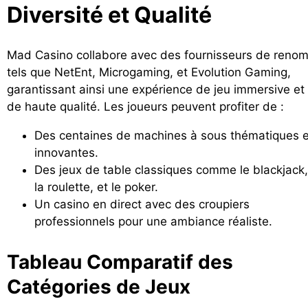
Diversité et Qualité
Mad Casino collabore avec des fournisseurs de reno
tels que NetEnt, Microgaming, et Evolution Gaming,
garantissant ainsi une expérience de jeu immersive et
de haute qualité. Les joueurs peuvent profiter de :
Des centaines de machines à sous thématiques e
innovantes.
Des jeux de table classiques comme le blackjack,
la roulette, et le poker.
Un casino en direct avec des croupiers
professionnels pour une ambiance réaliste.
Tableau Comparatif des
Catégories de Jeux