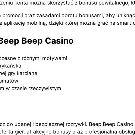
łożeniu konta można skorzystać z bonusu powitalnego, k
m promocji oraz zasadami obrotu bonusami, aby unikną
aplikację mobilną, dzięki której można grać na smartfo
 Beep Beep Casino
oczesne z różnymi motywami
erykańska
nej gry karcianej
utomatów
em w czasie rzeczywistym
z do udanej i bezpiecznej rozrywki. Beep Beep Casino wy
oferta gier, atrakcyjne bonusy oraz profesjonalna obsługa