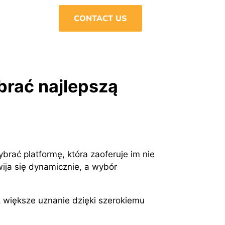
PROJECTS
CONTACT US
brać najlepszą
brać platformę, która zaoferuje im nie
wija się dynamicznie, a wybór
 większe uznanie dzięki szerokiemu