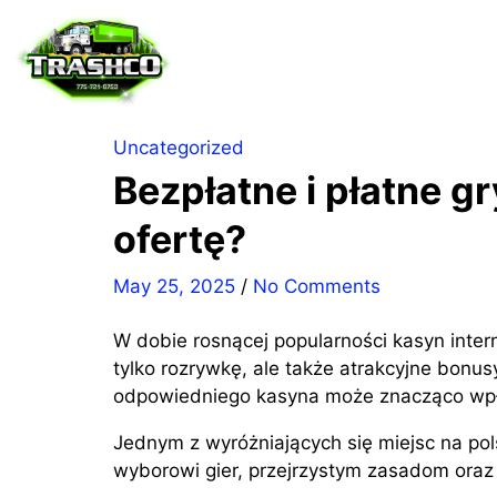
Uncategorized
Bezpłatne i płatne g
ofertę?
May 25, 2025
/
No Comments
W dobie rosnącej popularności kasyn intern
tylko rozrywkę, ale także atrakcyjne bonu
odpowiedniego kasyna może znacząco wpłyn
Jednym z wyróżniających się miejsc na pol
wyborowi gier, przejrzystym zasadom oraz 