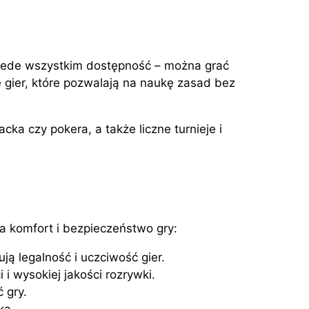
rzede wszystkim dostępność – można grać
 gier, które pozwalają na naukę zasad bez
cka czy pokera, a także liczne turnieje i
a komfort i bezpieczeństwo gry:
ą legalność i uczciwość gier.
 wysokiej jakości rozrywki.
 gry.