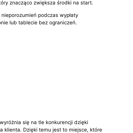
tóry znacząco zwiększa środki na start.
ć nieporozumień podczas wypłaty
nie lub tablecie bez ograniczeń.
różnia się na tle konkurencji dzięki
 klienta. Dzięki temu jest to miejsce, które