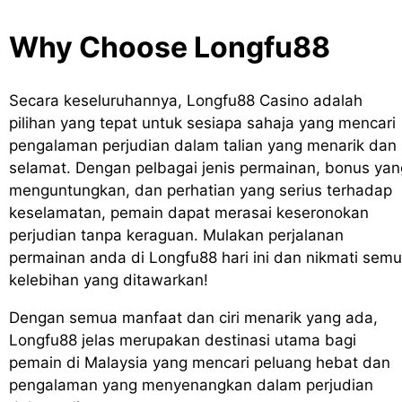
Why Choose Longfu88
Secara keseluruhannya, Longfu88 Casino adalah
pilihan yang tepat untuk sesiapa sahaja yang mencari
pengalaman perjudian dalam talian yang menarik dan
selamat. Dengan pelbagai jenis permainan, bonus yan
menguntungkan, dan perhatian yang serius terhadap
keselamatan, pemain dapat merasai keseronokan
perjudian tanpa keraguan. Mulakan perjalanan
permainan anda di Longfu88 hari ini dan nikmati sem
kelebihan yang ditawarkan!
Dengan semua manfaat dan ciri menarik yang ada,
Longfu88 jelas merupakan destinasi utama bagi
pemain di Malaysia yang mencari peluang hebat dan
pengalaman yang menyenangkan dalam perjudian