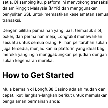
setia. Di samping itu, platform ini menyokong transaks
dalam Ringgit Malaysia (MYR) dan menggunakan
penyulitan SSL untuk memastikan keselamatan semu
transaksi.
Dengan pilihan permainan yang luas, termasuk slot,
poker, dan permainan meja, Longfu88 menawarkan
sesuatu untuk semua orang. Pilihan pertaruhan sukan
juga tersedia, menjadikan ia platform yang ideal bagi
mereka yang ingin menggabungkan perjudian dengan
sukan kegemaran mereka.
How to Get Started
Mula bermain di Longfu88 Casino adalah mudah dan
cepat. Ikuti langkah-langkah berikut untuk memulakan
pengalaman permainan anda: