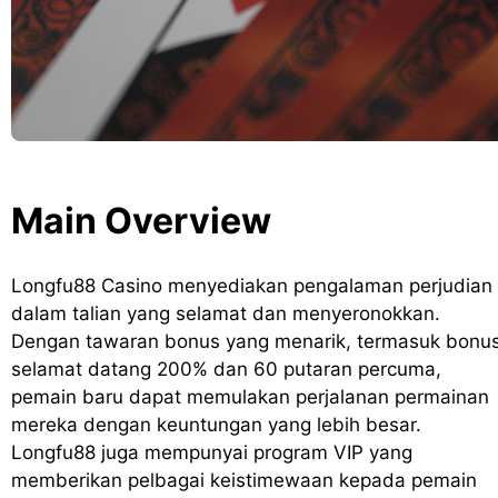
Main Overview
Longfu88 Casino menyediakan pengalaman perjudian
dalam talian yang selamat dan menyeronokkan.
Dengan tawaran bonus yang menarik, termasuk bonu
selamat datang 200% dan 60 putaran percuma,
pemain baru dapat memulakan perjalanan permainan
mereka dengan keuntungan yang lebih besar.
Longfu88 juga mempunyai program VIP yang
memberikan pelbagai keistimewaan kepada pemain