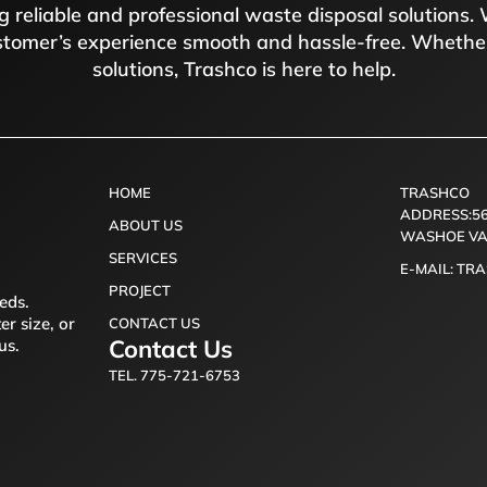
reliable and professional waste disposal solutions. 
omer’s experience smooth and hassle-free. Whether 
solutions, Trashco is here to help.
HOME
TRASHCO
ADDRESS:5
ABOUT US
WASHOE VAL
SERVICES
E-MAIL: T
PROJECT
eds.
r size, or
CONTACT US
Contact Us
us.
TEL. 775-721-6753