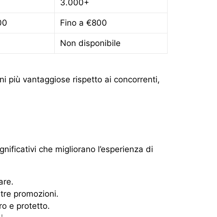
3.000+
00
Fino a €800
Non disponibile
 più vantaggiose rispetto ai concorrenti,
nificativi che migliorano l’esperienza di
are.
tre promozioni.
o e protetto.