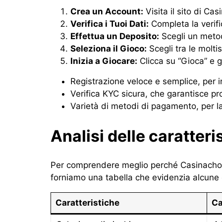
Crea un Account:
Visita il sito di Cas
Verifica i Tuoi Dati:
Completa la verifi
Effettua un Deposito:
Scegli un metod
Seleziona il Gioco:
Scegli tra le moltis
Inizia a Giocare:
Clicca su “Gioca” e g
Registrazione veloce e semplice, per in
Verifica KYC sicura, che garantisce pr
Varietà di metodi di pagamento, per 
Analisi delle caratter
Per comprendere meglio perché Casinacho è un
forniamo una tabella che evidenzia alcune de
Caratteristiche
Ca