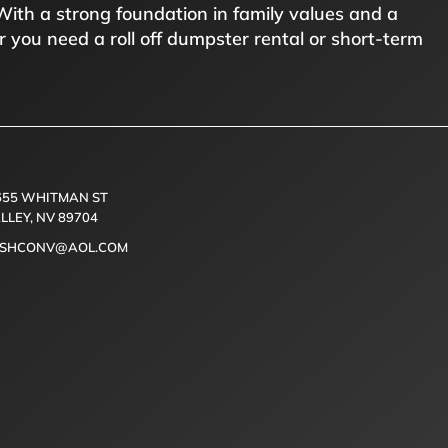
With a strong foundation in family values and a
you need a roll off dumpster rental or short-term
655 WHITMAN ST
LEY, NV 89704
RASHCONV@AOL.COM