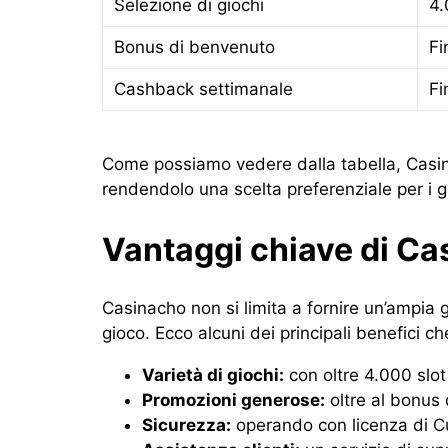
Selezione di giochi
4
Bonus di benvenuto
Fi
Cashback settimanale
Fi
Come possiamo vedere dalla tabella, Casina
rendendolo una scelta preferenziale per i gio
Vantaggi chiave di C
Casinacho non si limita a fornire un’ampia 
gioco. Ecco alcuni dei principali benefici ch
Varietà di giochi:
con oltre 4.000 slot
Promozioni generose:
oltre al bonus 
Sicurezza:
operando con licenza di Cu