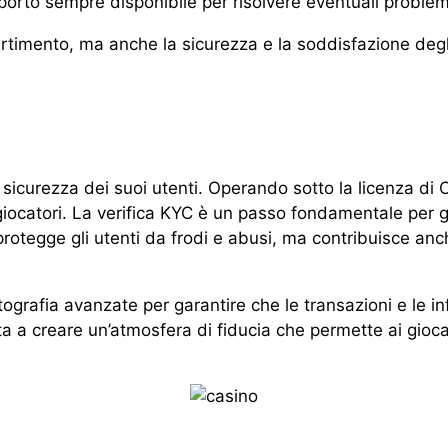
porto sempre disponibile per risolvere eventuali problem
rtimento, ma anche la sicurezza e la soddisfazione deg
sicurezza dei suoi utenti. Operando sotto la licenza di C
 giocatori. La verifica KYC è un passo fondamentale per ga
rotegge gli utenti da frodi e abusi, ma contribuisce a
ittografia avanzate per garantire che le transazioni e le i
ta a creare un’atmosfera di fiducia che permette ai gioca