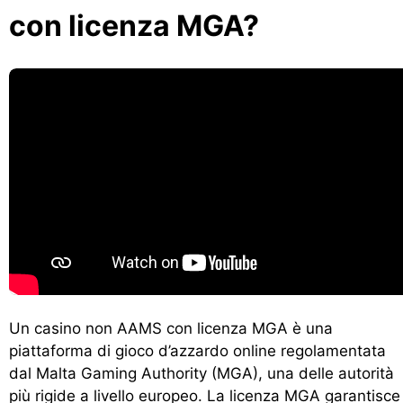
con licenza MGA?
Un casino non AAMS con licenza MGA è una
piattaforma di gioco d’azzardo online regolamentata
dal Malta Gaming Authority (MGA), una delle autorità
più rigide a livello europeo. La licenza MGA garantisce