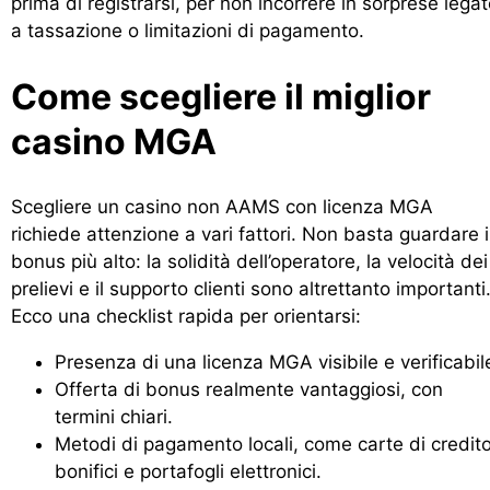
prima di registrarsi, per non incorrere in sorprese lega
a tassazione o limitazioni di pagamento.
Come scegliere il miglior
casino MGA
Scegliere un casino non AAMS con licenza MGA
richiede attenzione a vari fattori. Non basta guardare i
bonus più alto: la solidità dell’operatore, la velocità dei
prelievi e il supporto clienti sono altrettanto importanti
Ecco una checklist rapida per orientarsi:
Presenza di una licenza MGA visibile e verificabil
Offerta di bonus realmente vantaggiosi, con
termini chiari.
Metodi di pagamento locali, come carte di credito
bonifici e portafogli elettronici.