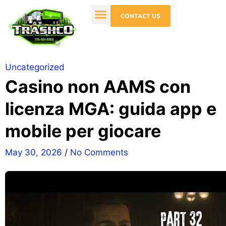
CONTACT US
Uncategorized
Casino non AAMS con
licenza MGA: guida app e
mobile per giocare
May 30, 2026
/
No Comments