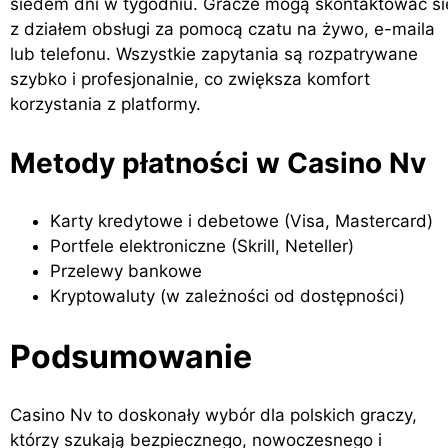
siedem dni w tygodniu. Gracze mogą skontaktować si
z działem obsługi za pomocą czatu na żywo, e-maila
lub telefonu. Wszystkie zapytania są rozpatrywane
szybko i profesjonalnie, co zwiększa komfort
korzystania z platformy.
Metody płatności w Casino Nv
Karty kredytowe i debetowe (Visa, Mastercard)
Portfele elektroniczne (Skrill, Neteller)
Przelewy bankowe
Kryptowaluty (w zależności od dostępności)
Podsumowanie
Casino Nv to doskonały wybór dla polskich graczy,
którzy szukają bezpiecznego, nowoczesnego i