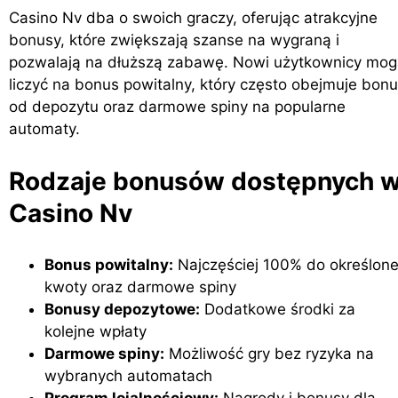
Casino Nv dba o swoich graczy, oferując atrakcyjne
bonusy, które zwiększają szanse na wygraną i
pozwalają na dłuższą zabawę. Nowi użytkownicy mo
liczyć na bonus powitalny, który często obejmuje bon
od depozytu oraz darmowe spiny na popularne
automaty.
Rodzaje bonusów dostępnych 
Casino Nv
Bonus powitalny:
Najczęściej 100% do określone
kwoty oraz darmowe spiny
Bonusy depozytowe:
Dodatkowe środki za
kolejne wpłaty
Darmowe spiny:
Możliwość gry bez ryzyka na
wybranych automatach