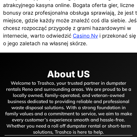
atrakcyjnego kasyna online. Bogata oferta gier, liczne
bonusy oraz profesjonalna obsługa sprawiają, że jest 
miejsce, gdzie każdy może znaleźć coś dla siebie. Jeśl
chcesz rozpocząć przygodę z grami hazardowymi w
internecie, warto odwiedzić
Casino Nv
i przekonać się
o jego zaletach na własnej skórze.
About US
Welcome to Trashco, your trusted partner in dumpster
rentals Reno and surrounding areas. We are proud to be a
locally owned, family-operated, and veteran-owned
business dedicated to providing reliable and professional
waste disposal solutions. With a strong foundation in
family values and a commitment to service, we aim to make
every customer’s experience smooth and hassle-free.
Whether you need a roll off dumpster rental or short-term
solutions, Trashco is here to help.