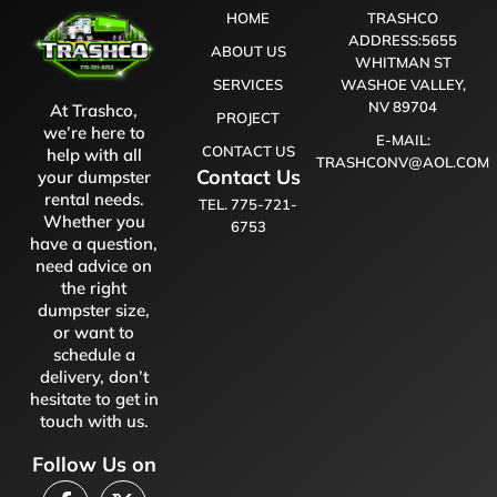
HOME
TRASHCO
ADDRESS:5655
ABOUT US
WHITMAN ST
SERVICES
WASHOE VALLEY,
NV 89704
At Trashco,
PROJECT
we’re here to
E-MAIL:
CONTACT US
help with all
TRASHCONV@AOL.COM
Contact Us
your dumpster
rental needs.
TEL. 775-721-
Whether you
6753
have a question,
need advice on
the right
dumpster size,
or want to
schedule a
delivery, don’t
hesitate to get in
touch with us.
Follow Us on