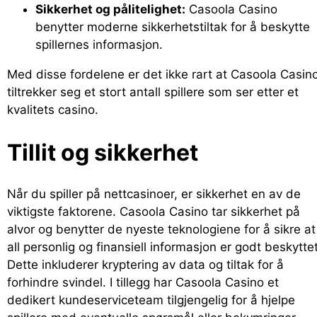
Sikkerhet og pålitelighet:
Casoola Casino
benytter moderne sikkerhetstiltak for å beskytte
spillernes informasjon.
Med disse fordelene er det ikke rart at Casoola Casin
tiltrekker seg et stort antall spillere som ser etter et
kvalitets casino.
Tillit og sikkerhet
Når du spiller på nettcasinoer, er sikkerhet en av de
viktigste faktorene. Casoola Casino tar sikkerhet på
alvor og benytter de nyeste teknologiene for å sikre at
all personlig og finansiell informasjon er godt beskyttet
Dette inkluderer kryptering av data og tiltak for å
forhindre svindel. I tillegg har Casoola Casino et
dedikert kundeserviceteam tilgjengelig for å hjelpe