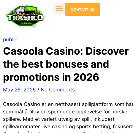
CONTACT US
public
Casoola Casino: Discover
the best bonuses and
promotions in 2026
May 25, 2026
/
No Comments
Casoola Casino er en nettbasert spillplattform som ha
som mål å tilby en spennende opplevelse for norske
spillere. Med et variert utvalg av spill, inkludert
spilleautomater, live casino og sports betting, fokuser