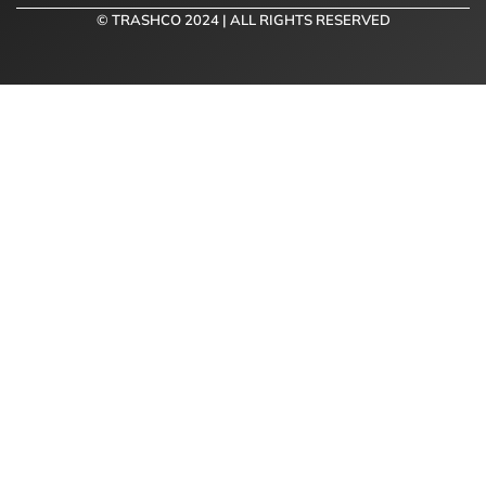
© TRASHCO 2024 | ALL RIGHTS RESERVED