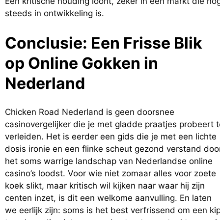
Een kritische houding loont, zeker in een markt die no
steeds in ontwikkeling is.
Conclusie: Een Frisse Blik
op Online Gokken in
Nederland
Chicken Road Nederland is geen doorsnee
casinovergelijker die je met gladde praatjes probeert 
verleiden. Het is eerder een gids die je met een lichte
dosis ironie en een flinke scheut gezond verstand doo
het soms warrige landschap van Nederlandse online
casino’s loodst. Voor wie niet zomaar alles voor zoete
koek slikt, maar kritisch wil kijken naar waar hij zijn
centen inzet, is dit een welkome aanvulling. En laten
we eerlijk zijn: soms is het best verfrissend om een ki