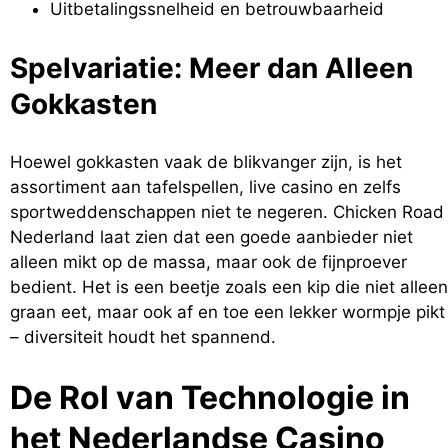
Uitbetalingssnelheid en betrouwbaarheid
Spelvariatie: Meer dan Alleen
Gokkasten
Hoewel gokkasten vaak de blikvanger zijn, is het
assortiment aan tafelspellen, live casino en zelfs
sportweddenschappen niet te negeren. Chicken Road
Nederland laat zien dat een goede aanbieder niet
alleen mikt op de massa, maar ook de fijnproever
bedient. Het is een beetje zoals een kip die niet alleen
graan eet, maar ook af en toe een lekker wormpje pikt
– diversiteit houdt het spannend.
De Rol van Technologie in
het Nederlandse Casino