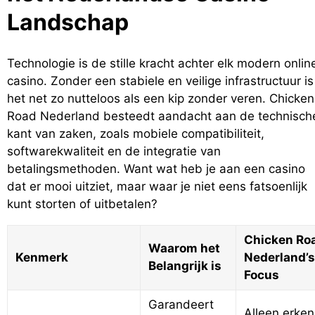
Landschap
Technologie is de stille kracht achter elk modern onlin
casino. Zonder een stabiele en veilige infrastructuur is
het net zo nutteloos als een kip zonder veren. Chicken
Road Nederland besteedt aandacht aan de technisch
kant van zaken, zoals mobiele compatibiliteit,
softwarekwaliteit en de integratie van
betalingsmethoden. Want wat heb je aan een casino
dat er mooi uitziet, maar waar je niet eens fatsoenlijk
kunt storten of uitbetalen?
Chicken Ro
Waarom het
Kenmerk
Nederland’s
Belangrijk is
Focus
Garandeert
Alleen erke