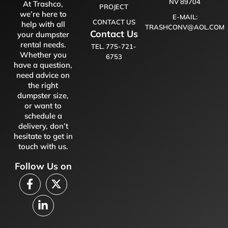
NV 89704
At Trashco,
PROJECT
we’re here to
E-MAIL:
CONTACT US
help with all
TRASHCONV@AOL.COM
Contact Us
your dumpster
rental needs.
TEL. 775-721-
Whether you
6753
have a question,
need advice on
the right
dumpster size,
or want to
schedule a
delivery, don’t
hesitate to get in
touch with us.
Follow Us on