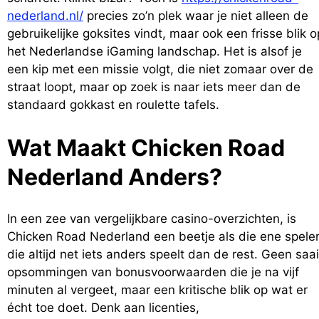
nederland.nl/
precies zo’n plek waar je niet alleen de
gebruikelijke goksites vindt, maar ook een frisse blik o
het Nederlandse iGaming landschap. Het is alsof je
een kip met een missie volgt, die niet zomaar over de
straat loopt, maar op zoek is naar iets meer dan de
standaard gokkast en roulette tafels.
Wat Maakt Chicken Road
Nederland Anders?
In een zee van vergelijkbare casino-overzichten, is
Chicken Road Nederland een beetje als die ene spele
die altijd net iets anders speelt dan de rest. Geen saa
opsommingen van bonusvoorwaarden die je na vijf
minuten al vergeet, maar een kritische blik op wat er
écht toe doet. Denk aan licenties,