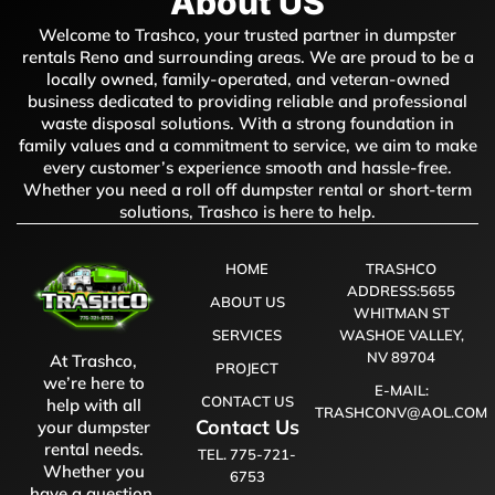
About US
Welcome to Trashco, your trusted partner in dumpster
rentals Reno and surrounding areas. We are proud to be a
locally owned, family-operated, and veteran-owned
business dedicated to providing reliable and professional
waste disposal solutions. With a strong foundation in
family values and a commitment to service, we aim to make
every customer’s experience smooth and hassle-free.
Whether you need a roll off dumpster rental or short-term
solutions, Trashco is here to help.
HOME
TRASHCO
ADDRESS:5655
ABOUT US
WHITMAN ST
SERVICES
WASHOE VALLEY,
NV 89704
At Trashco,
PROJECT
we’re here to
E-MAIL:
CONTACT US
help with all
TRASHCONV@AOL.COM
Contact Us
your dumpster
rental needs.
TEL. 775-721-
Whether you
6753
have a question,