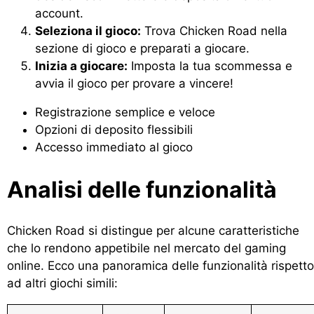
account.
Seleziona il gioco:
Trova Chicken Road nella
sezione di gioco e preparati a giocare.
Inizia a giocare:
Imposta la tua scommessa e
avvia il gioco per provare a vincere!
Registrazione semplice e veloce
Opzioni di deposito flessibili
Accesso immediato al gioco
Analisi delle funzionalità
Chicken Road si distingue per alcune caratteristiche
che lo rendono appetibile nel mercato del gaming
online. Ecco una panoramica delle funzionalità rispetto
ad altri giochi simili: