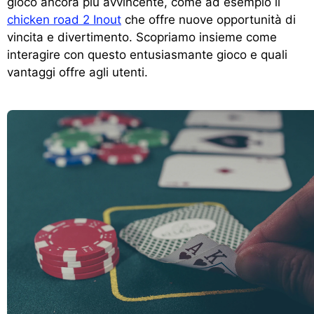
gioco ancora più avvincente, come ad esempio il
chicken road 2 Inout
che offre nuove opportunità di
vincita e divertimento. Scopriamo insieme come
interagire con questo entusiasmante gioco e quali
vantaggi offre agli utenti.