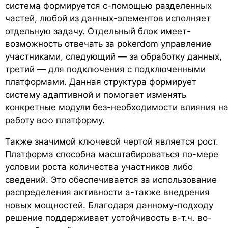
система формируется с-помощью разделенных
частей, любой из данных-элементов исполняет
отдельную задачу. Отдельный блок имеет-
возможность отвечать за pokerdom управление
участниками, следующий — за обработку данных,
третий — для подключения с подключенными
платформами. Данная структура формирует
систему адаптивной и помогает изменять
конкретные модули без-необходимости влияния на
работу всю платформу.
Также значимой ключевой чертой является рост.
Платформа способна масштабироваться по-мере
условии роста количества участников либо
сведений. Это обеспечивается за использование
распределения активности а-также внедрения
новых мощностей. Благодаря данному-подходу
решение поддерживает устойчивость в-т.ч. во-