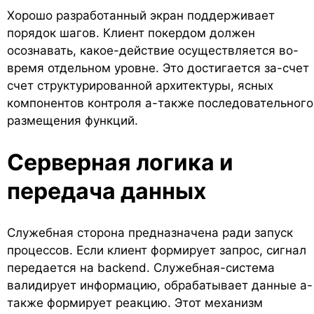
Хорошо разработанный экран поддерживает
порядок шагов. Клиент покердом должен
осознавать, какое-действие осуществляется во-
время отдельном уровне. Это достигается за-счет
счет структурированной архитектуры, ясных
компонентов контроля а-также последовательного
размещения функций.
Серверная логика и
передача данных
Служебная сторона предназначена ради запуск
процессов. Если клиент формирует запрос, сигнал
передается на backend. Служебная-система
валидирует информацию, обрабатывает данные а-
также формирует реакцию. Этот механизм