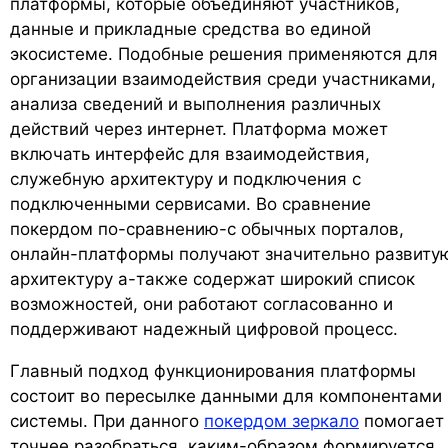
платформы, которые объединяют участников,
данные и прикладные средства во единой
экосистеме. Подобные решения применяются для
организации взаимодействия среди участниками,
анализа сведений и выполнения различных
действий через интернет. Платформа может
включать интерфейс для взаимодействия,
служебную архитектуру и подключения с
подключенными сервисами. Во сравнение
покердом по-сравнению-с обычных порталов,
онлайн-платформы получают значительно развиту
архитектуру а-также содержат широкий список
возможностей, они работают согласованно и
поддерживают надежный цифровой процесс.
Главный подход функционирования платформы
состоит во пересылке данными для компонентами
системы. При данного
покердом зеркало
помогает
точнее разобраться, каким-образом формируется