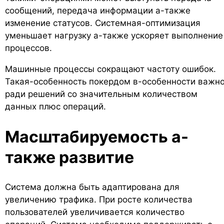
сообщений, передача информации а-также
изменение статусов. Системная-оптимизация
уменьшает нагрузку а-также ускоряет выполнение
процессов.
Машинные процессы сокращают частоту ошибок.
Такая-особенность покердом в-особенности важн
ради решений со значительным количеством
данных плюс операций.
Масштабируемость а-
также развитие
Система должна быть адаптирована для
увеличению трафика. При росте количества
пользователей увеличивается количество