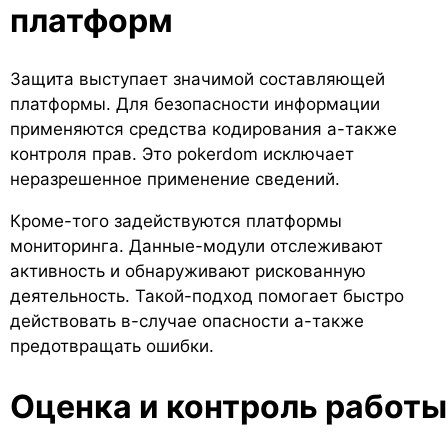
платформ
Защита выступает значимой составляющей
платформы. Для безопасности информации
применяются средства кодирования а-также
контроля прав. Это pokerdom исключает
неразрешенное применение сведений.
Кроме-того задействуются платформы
мониторинга. Данные-модули отслеживают
активность и обнаруживают рискованную
деятельность. Такой-подход помогает быстро
действовать в-случае опасности а-также
предотвращать ошибки.
Оценка и контроль работы