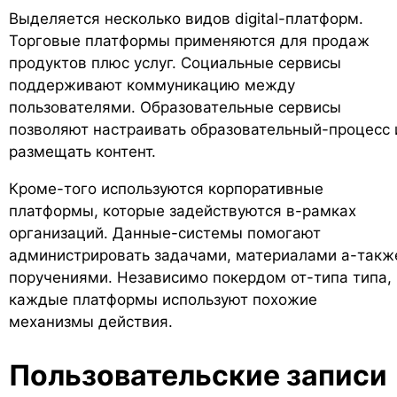
Выделяется несколько видов digital-платформ.
Торговые платформы применяются для продаж
продуктов плюс услуг. Социальные сервисы
поддерживают коммуникацию между
пользователями. Образовательные сервисы
позволяют настраивать образовательный-процесс 
размещать контент.
Кроме-того используются корпоративные
платформы, которые задействуются в-рамках
организаций. Данные-системы помогают
администрировать задачами, материалами а-такж
поручениями. Независимо покердом от-типа типа,
каждые платформы используют похожие
механизмы действия.
Пользовательские записи