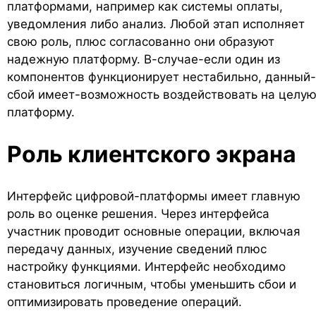
платформами, например как системы оплаты,
уведомления либо анализ. Любой этап исполняет
свою роль, плюс согласованно они образуют
надежную платформу. В-случае-если один из
компонентов функционирует нестабильно, данный-
сбой имеет-возможность воздействовать на целу
платформу.
Роль клиентского экрана
Интерфейс цифровой-платформы имеет главную
роль во оценке решения. Через интерфейса
участник проводит основные операции, включая
передачу данных, изучение сведений плюс
настройку функциями. Интерфейс необходимо
становиться логичным, чтобы уменьшить сбои и
оптимизировать проведение операций.