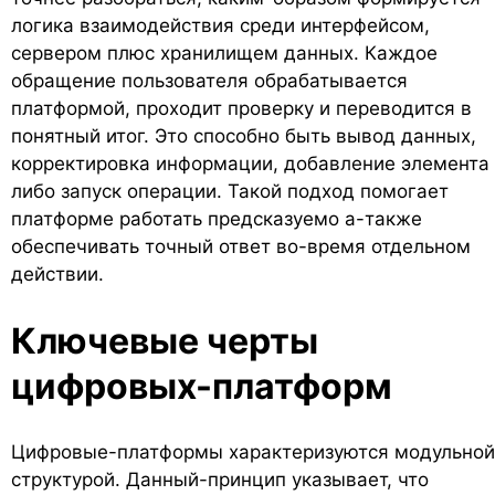
логика взаимодействия среди интерфейсом,
сервером плюс хранилищем данных. Каждое
обращение пользователя обрабатывается
платформой, проходит проверку и переводится в
понятный итог. Это способно быть вывод данных,
корректировка информации, добавление элемента
либо запуск операции. Такой подход помогает
платформе работать предсказуемо а-также
обеспечивать точный ответ во-время отдельном
действии.
Ключевые черты
цифровых-платформ
Цифровые-платформы характеризуются модульной
структурой. Данный-принцип указывает, что