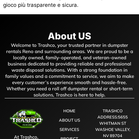
gioco più trasparente e sicura.
About US
Welcome to Trashco, your trusted partner in dumpster
rentals Reno and surrounding areas. We are proud to be a
locally owned, family-operated, and veteran-owned
business dedicated to providing reliable and professional
waste disposal solutions. With a strong foundation in
family values and a commitment to service, we aim to make
every customer’s experience smooth and hassle-free.
Whether you need a roll off dumpster rental or short-term
solutions, Trashco is here to help.
HOME
TRASHCO
ADDRESS:5655
ABOUT US
WHITMAN ST
SERVICES
WASHOE VALLEY,
NV 89704
At Trashco,
PROJECT