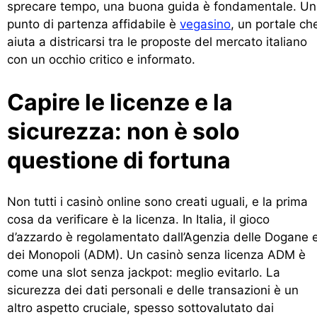
sprecare tempo, una buona guida è fondamentale. Un
punto di partenza affidabile è
vegasino
, un portale ch
aiuta a districarsi tra le proposte del mercato italiano
con un occhio critico e informato.
Capire le licenze e la
sicurezza: non è solo
questione di fortuna
Non tutti i casinò online sono creati uguali, e la prima
cosa da verificare è la licenza. In Italia, il gioco
d’azzardo è regolamentato dall’Agenzia delle Dogane 
dei Monopoli (ADM). Un casinò senza licenza ADM è
come una slot senza jackpot: meglio evitarlo. La
sicurezza dei dati personali e delle transazioni è un
altro aspetto cruciale, spesso sottovalutato dai