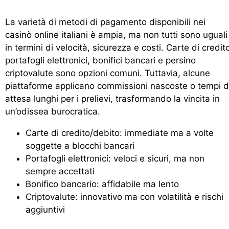
La varietà di metodi di pagamento disponibili nei
casinò online italiani è ampia, ma non tutti sono uguali
in termini di velocità, sicurezza e costi. Carte di credit
portafogli elettronici, bonifici bancari e persino
criptovalute sono opzioni comuni. Tuttavia, alcune
piattaforme applicano commissioni nascoste o tempi d
attesa lunghi per i prelievi, trasformando la vincita in
un’odissea burocratica.
Carte di credito/debito: immediate ma a volte
soggette a blocchi bancari
Portafogli elettronici: veloci e sicuri, ma non
sempre accettati
Bonifico bancario: affidabile ma lento
Criptovalute: innovativo ma con volatilità e rischi
aggiuntivi