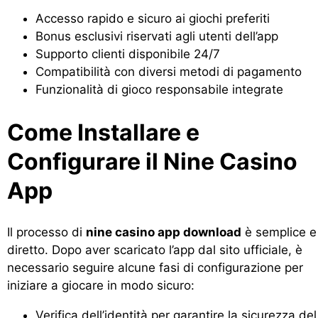
Accesso rapido e sicuro ai giochi preferiti
Bonus esclusivi riservati agli utenti dell’app
Supporto clienti disponibile 24/7
Compatibilità con diversi metodi di pagamento
Funzionalità di gioco responsabile integrate
Come Installare e
Configurare il Nine Casino
App
Il processo di
nine casino app download
è semplice e
diretto. Dopo aver scaricato l’app dal sito ufficiale, è
necessario seguire alcune fasi di configurazione per
iniziare a giocare in modo sicuro:
Verifica dell’identità per garantire la sicurezza del