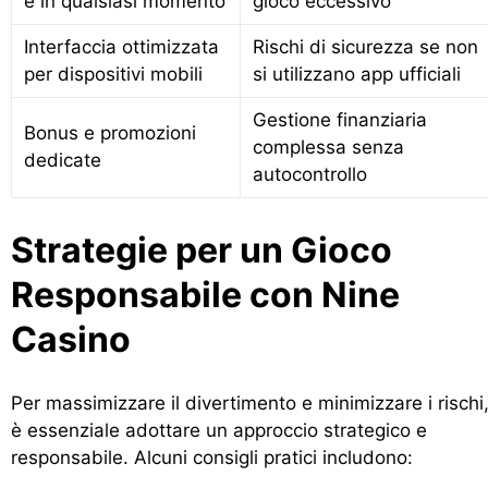
e in qualsiasi momento
gioco eccessivo
Interfaccia ottimizzata
Rischi di sicurezza se non
per dispositivi mobili
si utilizzano app ufficiali
Gestione finanziaria
Bonus e promozioni
complessa senza
dedicate
autocontrollo
Strategie per un Gioco
Responsabile con Nine
Casino
Per massimizzare il divertimento e minimizzare i rischi
è essenziale adottare un approccio strategico e
responsabile. Alcuni consigli pratici includono: