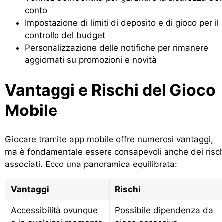
conto
Impostazione di limiti di deposito e di gioco per il
controllo del budget
Personalizzazione delle notifiche per rimanere
aggiornati su promozioni e novità
Vantaggi e Rischi del Gioco
Mobile
Giocare tramite app mobile offre numerosi vantaggi,
ma è fondamentale essere consapevoli anche dei risc
associati. Ecco una panoramica equilibrata:
Vantaggi
Rischi
Accessibilità ovunque
Possibile dipendenza da