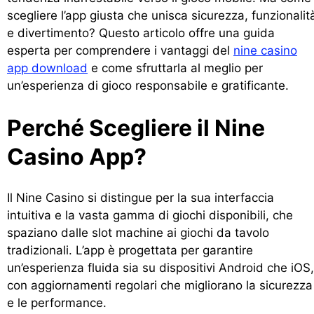
scegliere l’app giusta che unisca sicurezza, funzionalit
e divertimento? Questo articolo offre una guida
esperta per comprendere i vantaggi del
nine casino
app download
e come sfruttarla al meglio per
un’esperienza di gioco responsabile e gratificante.
Perché Scegliere il Nine
Casino App?
Il Nine Casino si distingue per la sua interfaccia
intuitiva e la vasta gamma di giochi disponibili, che
spaziano dalle slot machine ai giochi da tavolo
tradizionali. L’app è progettata per garantire
un’esperienza fluida sia su dispositivi Android che iOS,
con aggiornamenti regolari che migliorano la sicurezza
e le performance.