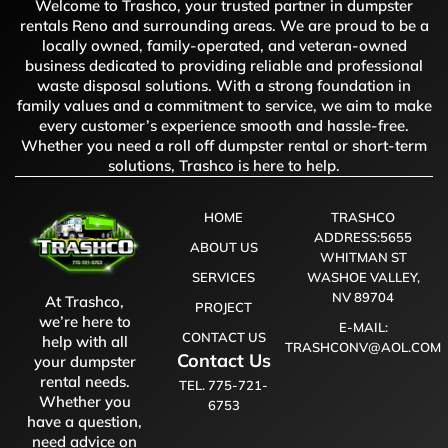
Welcome to Trashco, your trusted partner in dumpster
rentals Reno and surrounding areas. We are proud to be a
locally owned, family-operated, and veteran-owned
business dedicated to providing reliable and professional
waste disposal solutions. With a strong foundation in
family values and a commitment to service, we aim to make
every customer’s experience smooth and hassle-free.
Whether you need a roll off dumpster rental or short-term
solutions, Trashco is here to help.
HOME
TRASHCO
ADDRESS:5655
ABOUT US
WHITMAN ST
SERVICES
WASHOE VALLEY,
NV 89704
At Trashco,
PROJECT
we’re here to
E-MAIL:
CONTACT US
help with all
TRASHCONV@AOL.COM
Contact Us
your dumpster
rental needs.
TEL. 775-721-
Whether you
6753
have a question,
need advice on