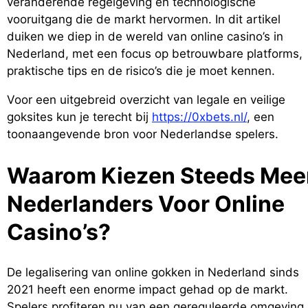
veranderende regelgeving en technologische
vooruitgang die de markt hervormen. In dit artikel
duiken we diep in de wereld van online casino’s in
Nederland, met een focus op betrouwbare platforms,
praktische tips en de risico’s die je moet kennen.
Voor een uitgebreid overzicht van legale en veilige
goksites kun je terecht bij
https://0xbets.nl/
, een
toonaangevende bron voor Nederlandse spelers.
Waarom Kiezen Steeds Mee
Nederlanders Voor Online
Casino’s?
De legalisering van online gokken in Nederland sinds
2021 heeft een enorme impact gehad op de markt.
Spelers profiteren nu van een gereguleerde omgeving