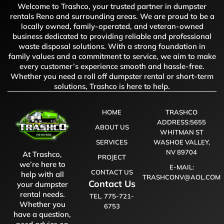
Welcome to Trashco, your trusted partner in dumpster
rentals Reno and surrounding areas. We are proud to be a
locally owned, family-operated, and veteran-owned
business dedicated to providing reliable and professional
waste disposal solutions. With a strong foundation in
family values and a commitment to service, we aim to make
every customer’s experience smooth and hassle-free.
Whether you need a roll off dumpster rental or short-term
solutions, Trashco is here to help.
HOME
TRASHCO
ADDRESS:5655
ABOUT US
WHITMAN ST
SERVICES
WASHOE VALLEY,
NV 89704
At Trashco,
PROJECT
we’re here to
E-MAIL:
CONTACT US
help with all
TRASHCONV@AOL.COM
Contact Us
your dumpster
rental needs.
TEL. 775-721-
Whether you
6753
have a question,