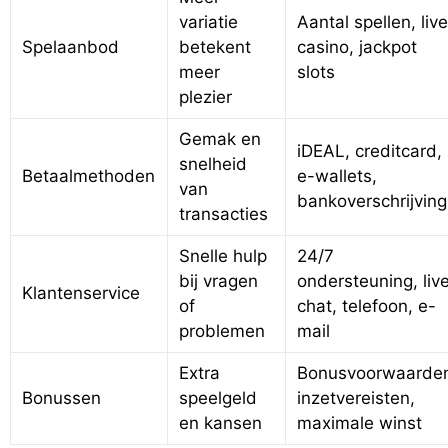
variatie
Aantal spellen, liv
Spelaanbod
betekent
casino, jackpot
meer
slots
plezier
Gemak en
iDEAL, creditcard,
snelheid
Betaalmethoden
e-wallets,
van
bankoverschrijving
transacties
Snelle hulp
24/7
bij vragen
ondersteuning, liv
Klantenservice
of
chat, telefoon, e-
problemen
mail
Extra
Bonusvoorwaarde
Bonussen
speelgeld
inzetvereisten,
en kansen
maximale winst