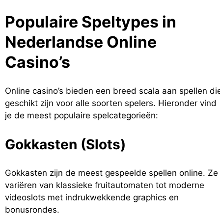
Populaire Speltypes in
Nederlandse Online
Casino’s
Online casino’s bieden een breed scala aan spellen di
geschikt zijn voor alle soorten spelers. Hieronder vind
je de meest populaire spelcategorieën:
Gokkasten (Slots)
Gokkasten zijn de meest gespeelde spellen online. Ze
variëren van klassieke fruitautomaten tot moderne
videoslots met indrukwekkende graphics en
bonusrondes.