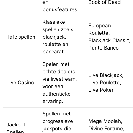
en
Book of Dead
bonusfeatures.
Klassieke
European
spellen zoals
Roulette,
Tafelspellen
blackjack,
Blackjack Classic,
roulette en
Punto Banco
baccarat.
Spelen met
echte dealers
Live Blackjack,
via livestream,
Live Casino
Live Roulette,
voor een
Live Poker
authentieke
ervaring.
Spellen met
progressieve
Mega Moolah,
Jackpot
jackpots die
Divine Fortune,
Spellen