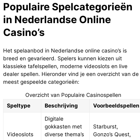
Populaire Spelcategorieën
in Nederlandse Online
Casino’s
Het spelaanbod in Nederlandse online casino’s is
breed en gevarieerd. Spelers kunnen kiezen uit
klassieke tafelspellen, moderne videoslots en live
dealer spellen. Hieronder vind je een overzicht van de
meest gespeelde categorieën:
Overzicht van Populaire Casinospellen
Speltype
Beschrijving
Voorbeeldspellen
Digitale
gokkasten met
Starburst,
Videoslots
diverse thema’s
Gonzo’s Quest,