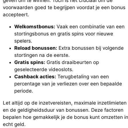
geven om te winnen. Toch is het cruciaal om de
voorwaarden goed te begrijpen voordat je een bonus
accepteert.
Welkomstbonus:
Vaak een combinatie van een
stortingsbonus en gratis spins voor nieuwe
spelers.
Reload bonussen:
Extra bonussen bij volgende
stortingen na de eerste.
Gratis spins:
Gratis draaibeurten op
geselecteerde videoslots.
Cashback acties:
Terugbetaling van een
percentage van je verliezen over een bepaalde
periode.
Let altijd op de inzetvereisten, maximale inzetlimieten
en de geldigheidsduur van bonussen. Deze factoren
bepalen hoe gemakkelijk je de bonus kunt omzetten i
echt geld.