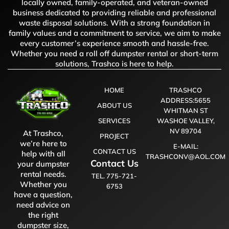
locally owned, family-operated, and veteran-owned
business dedicated to providing reliable and professional
waste disposal solutions. With a strong foundation in
family values and a commitment to service, we aim to make
every customer’s experience smooth and hassle-free.
Whether you need a roll off dumpster rental or short-term
solutions, Trashco is here to help.
HOME
TRASHCO
ADDRESS:5655
ABOUT US
WHITMAN ST
SERVICES
WASHOE VALLEY,
NV 89704
At Trashco,
PROJECT
we’re here to
E-MAIL:
CONTACT US
help with all
TRASHCONV@AOL.COM
Contact Us
your dumpster
rental needs.
TEL. 775-721-
Whether you
6753
have a question,
need advice on
the right
dumpster size,