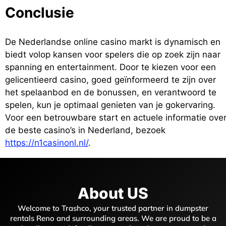
Conclusie
De Nederlandse online casino markt is dynamisch en
biedt volop kansen voor spelers die op zoek zijn naar
spanning en entertainment. Door te kiezen voor een
gelicentieerd casino, goed geïnformeerd te zijn over
het spelaanbod en de bonussen, en verantwoord te
spelen, kun je optimaal genieten van je gokervaring.
Voor een betrouwbare start en actuele informatie ove
de beste casino’s in Nederland, bezoek
https://n1casinonl.nl/
.
About US
Welcome to Trashco, your trusted partner in dumpster
rentals Reno and surrounding areas. We are proud to be a