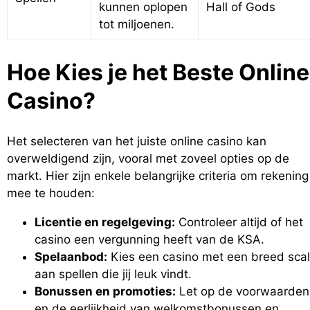
kunnen oplopen
Hall of Gods
tot miljoenen.
Hoe Kies je het Beste Online
Casino?
Het selecteren van het juiste online casino kan
overweldigend zijn, vooral met zoveel opties op de
markt. Hier zijn enkele belangrijke criteria om rekening
mee te houden:
Licentie en regelgeving:
Controleer altijd of het
casino een vergunning heeft van de KSA.
Spelaanbod:
Kies een casino met een breed sca
aan spellen die jij leuk vindt.
Bonussen en promoties:
Let op de voorwaarden
en de eerlijkheid van welkomstbonussen en