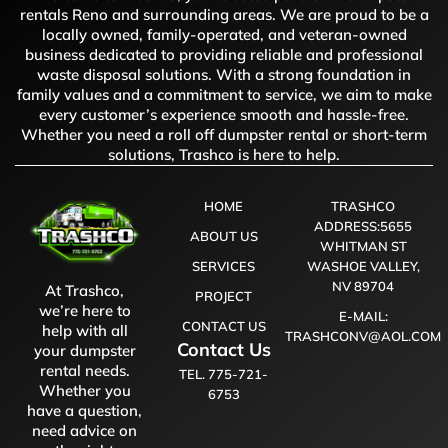
rentals Reno and surrounding areas. We are proud to be a
locally owned, family-operated, and veteran-owned
business dedicated to providing reliable and professional
waste disposal solutions. With a strong foundation in
family values and a commitment to service, we aim to make
every customer’s experience smooth and hassle-free.
Whether you need a roll off dumpster rental or short-term
solutions, Trashco is here to help.
HOME
TRASHCO
ADDRESS:5655
ABOUT US
WHITMAN ST
SERVICES
WASHOE VALLEY,
NV 89704
At Trashco,
PROJECT
we’re here to
E-MAIL:
CONTACT US
help with all
TRASHCONV@AOL.COM
Contact Us
your dumpster
rental needs.
TEL. 775-721-
Whether you
6753
have a question,
need advice on