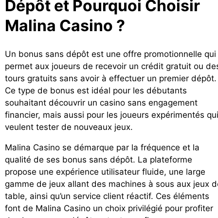
Dépôt et Pourquoi Choisir
Malina Casino ?
Un bonus sans dépôt est une offre promotionnelle qui
permet aux joueurs de recevoir un crédit gratuit ou de
tours gratuits sans avoir à effectuer un premier dépôt.
Ce type de bonus est idéal pour les débutants
souhaitant découvrir un casino sans engagement
financier, mais aussi pour les joueurs expérimentés qu
veulent tester de nouveaux jeux.
Malina Casino se démarque par la fréquence et la
qualité de ses bonus sans dépôt. La plateforme
propose une expérience utilisateur fluide, une large
gamme de jeux allant des machines à sous aux jeux d
table, ainsi qu’un service client réactif. Ces éléments
font de Malina Casino un choix privilégié pour profiter