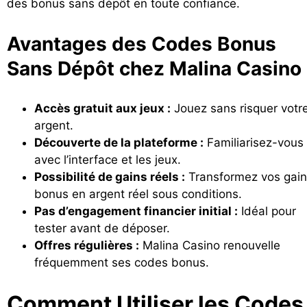
des bonus sans dépôt en toute confiance.
Avantages des Codes Bonus
Sans Dépôt chez Malina Casino
Accès gratuit aux jeux :
Jouez sans risquer votr
argent.
Découverte de la plateforme :
Familiarisez-vous
avec l’interface et les jeux.
Possibilité de gains réels :
Transformez vos gai
bonus en argent réel sous conditions.
Pas d’engagement financier initial :
Idéal pour
tester avant de déposer.
Offres régulières :
Malina Casino renouvelle
fréquemment ses codes bonus.
Comment Utiliser les Codes