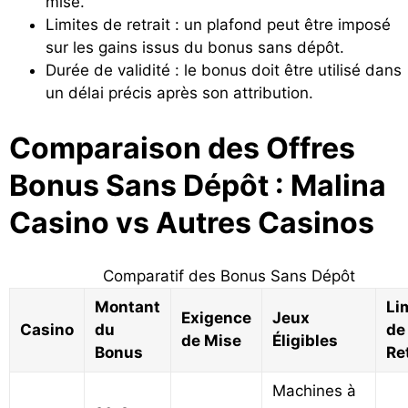
mise.
Limites de retrait : un plafond peut être imposé
sur les gains issus du bonus sans dépôt.
Durée de validité : le bonus doit être utilisé dans
un délai précis après son attribution.
Comparaison des Offres
Bonus Sans Dépôt : Malina
Casino vs Autres Casinos
Comparatif des Bonus Sans Dépôt
Montant
Li
Exigence
Jeux
Casino
du
de
de Mise
Éligibles
Bonus
Re
Machines à