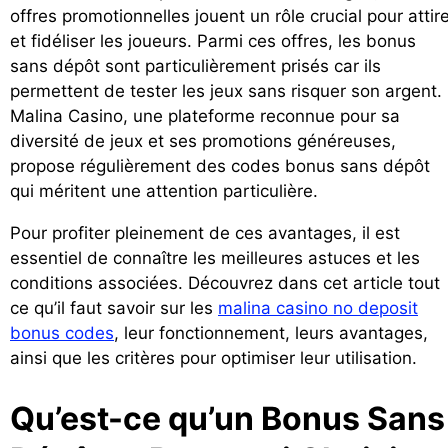
offres promotionnelles jouent un rôle crucial pour attir
et fidéliser les joueurs. Parmi ces offres, les bonus
sans dépôt sont particulièrement prisés car ils
permettent de tester les jeux sans risquer son argent.
Malina Casino, une plateforme reconnue pour sa
diversité de jeux et ses promotions généreuses,
propose régulièrement des codes bonus sans dépôt
qui méritent une attention particulière.
Pour profiter pleinement de ces avantages, il est
essentiel de connaître les meilleures astuces et les
conditions associées. Découvrez dans cet article tout
ce qu’il faut savoir sur les
malina casino no deposit
bonus codes
, leur fonctionnement, leurs avantages,
ainsi que les critères pour optimiser leur utilisation.
Qu’est-ce qu’un Bonus Sans