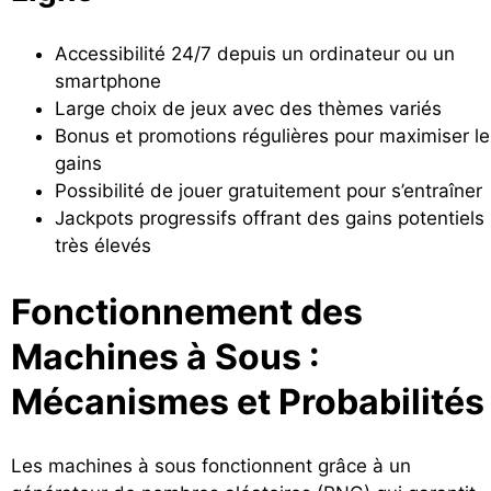
Accessibilité 24/7 depuis un ordinateur ou un
smartphone
Large choix de jeux avec des thèmes variés
Bonus et promotions régulières pour maximiser le
gains
Possibilité de jouer gratuitement pour s’entraîner
Jackpots progressifs offrant des gains potentiels
très élevés
Fonctionnement des
Machines à Sous :
Mécanismes et Probabilités
Les machines à sous fonctionnent grâce à un