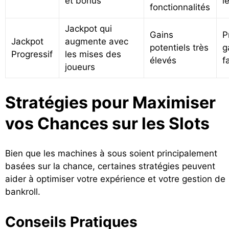
et bonus
l
fonctionnalités
Jackpot qui
Gains
P
Jackpot
augmente avec
potentiels très
g
Progressif
les mises des
élevés
f
joueurs
Stratégies pour Maximiser
vos Chances sur les Slots
Bien que les machines à sous soient principalement
basées sur la chance, certaines stratégies peuvent
aider à optimiser votre expérience et votre gestion de
bankroll.
Conseils Pratiques