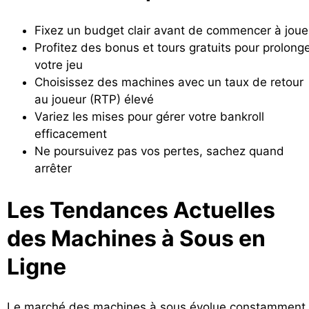
Fixez un budget clair avant de commencer à joue
Profitez des bonus et tours gratuits pour prolong
votre jeu
Choisissez des machines avec un taux de retour
au joueur (RTP) élevé
Variez les mises pour gérer votre bankroll
efficacement
Ne poursuivez pas vos pertes, sachez quand
arrêter
Les Tendances Actuelles
des Machines à Sous en
Ligne
Le marché des machines à sous évolue constamment