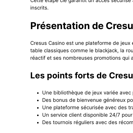
Cette étape clé garantit un accès sécuris
inscrits.
Présentation de Cres
Cresus Casino est une plateforme de jeux e
table classiques comme le blackjack, la roul
réactif et ses nombreuses promotions qui a
Les points forts de Cres
Une bibliothèque de jeux variée avec 
Des bonus de bienvenue généreux pour
Une plateforme sécurisée avec des tra
Un service client disponible 24/7 pou
Des tournois réguliers avec des réco