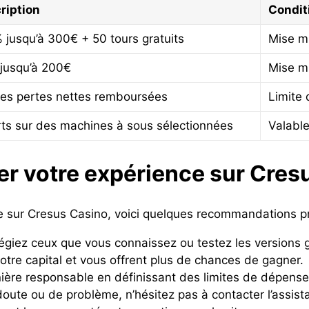
ription
Condit
 jusqu’à 300€ + 50 tours gratuits
Mise m
jusqu’à 200€
Mise m
es pertes nettes remboursées
Limite
rts sur des machines à sous sélectionnées
Valable
er votre expérience sur Cres
ure sur Cresus Casino, voici quelques recommandations pr
légiez ceux que vous connaissez ou testez les versions gr
otre capital et vous offrent plus de chances de gagner.
ère responsable en définissant des limites de dépense
oute ou de problème, n’hésitez pas à contacter l’assist