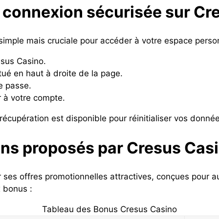
 connexion sécurisée sur Cr
imple mais cruciale pour accéder à votre espace personn
esus Casino.
tué en haut à droite de la page.
de passe.
r à votre compte.
récupération est disponible pour réinitialiser vos donnée
ons proposés par Cresus Cas
es offres promotionnelles attractives, conçues pour au
x bonus :
Tableau des Bonus Cresus Casino