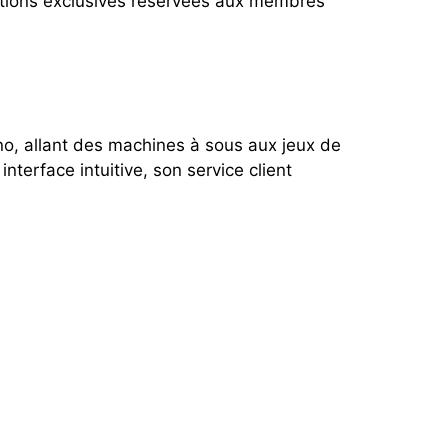
otions exclusives réservées aux membres
no, allant des machines à sous aux jeux de
nterface intuitive, son service client