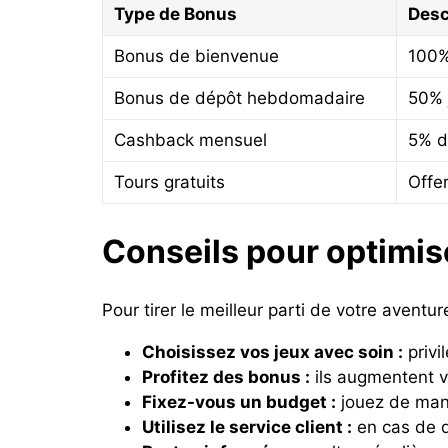
Type de Bonus
Desc
Bonus de bienvenue
100%
Bonus de dépôt hebdomadaire
50% 
Cashback mensuel
5% d
Tours gratuits
Offe
Conseils pour optimis
Pour tirer le meilleur parti de votre avent
Choisissez vos jeux avec soin :
privi
Profitez des bonus :
ils augmentent v
Fixez-vous un budget :
jouez de mani
Utilisez le service client :
en cas de d