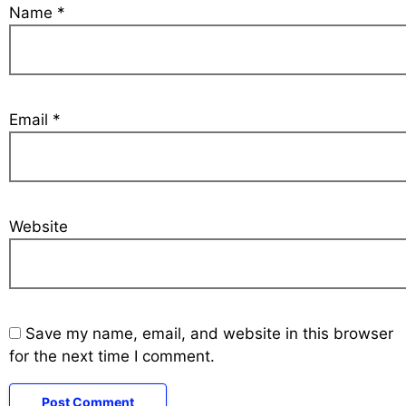
Name
*
Email
*
Website
Save my name, email, and website in this browser
for the next time I comment.