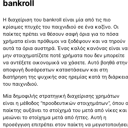
bankroll
Η διαχείριση του bankroll είναι μία από τις πιο
κρίσιμες πτυχές του παιχνιδιού σε ένα καζίνο. Οι
παίκτες πρέπει να θέσουν σαφή όρια για το πόσα
χρήματα είναι πρόθυμοι να ξοδέψουν και να τηρούν
αυτά τα όρια αυστηρά. Ένας καλός κανόνας είναι να
μην στοιχηματίζετε ποτέ χρήματα που δεν μπορείτε
να αντέξετε οικονομικά να χάσετε. Αυτό βοηθά στην
αποφυγή δυσάρεστων καταστάσεων και στη
διατήρηση της ψυχικής σας ηρεμίας κατά τη διάρκει
του παιχνιδιού.
Μία δημοφιλής στρατηγική διαχείρισης χρημάτων
είναι η μέθοδος “προοδευτικών στοιχημάτων”, όπου 
παίκτης αυξάνει το στοίχημά του μετά από νίκες και
μειώνει το στοίχημα μετά από ήττες. Αυτή η
προσέγγιση επιτρέπει στον παίκτη να μεγιστοποιήσει