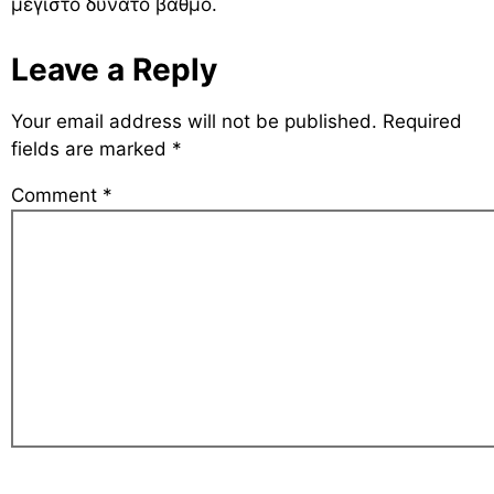
μέγιστο δυνατό βαθμό.
Leave a Reply
Your email address will not be published.
Required
fields are marked
*
Comment
*