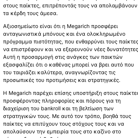
στους παίκτες, επιτρέποντάς τους να απολαμβάνουν
τα κέρδη τους άμεσα.
Αξιοσημείωτο είναι ότι η Megarich προσφέρει
ανταγωνιστικά μπόνους και ένα ολοκληρωμένο
πρόγραμμα πιστότητας, που ενθαρρύνει τους παίκτε
να επιστρέφουν και να εξερευνούν νέες δυνατότητες
Αυτή η προσαρμογή στις ανάγκες των παικτών
εξασφαλίζει ότι ο καθένας μπορεί να βρει αυτό που
του ταιριάζει καλύτερα, αναγνωρίζοντας τις
προσωπικές του προτιμήσεις και στρατηγικές.
Η Megarich παρέχει επίσης υποστήριξη στους παίκτε
προσφέροντας πληροφορίες και πόρους για τη
διαχείριση του bankroll και τη βελτίωση των
στρατηγικών τους. Με αυτό τον τρόπο, βοηθά τους
παίκτες να επιτύχουν τους στόχους τους και να
απολαύσουν την εμπειρία τους στο καζίνο στο