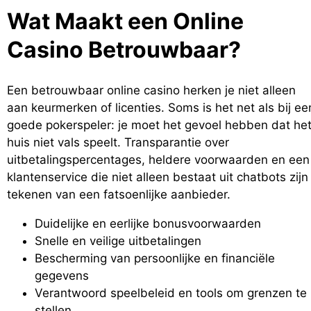
Wat Maakt een Online
Casino Betrouwbaar?
Een betrouwbaar online casino herken je niet alleen
aan keurmerken of licenties. Soms is het net als bij ee
goede pokerspeler: je moet het gevoel hebben dat he
huis niet vals speelt. Transparantie over
uitbetalingspercentages, heldere voorwaarden en een
klantenservice die niet alleen bestaat uit chatbots zijn
tekenen van een fatsoenlijke aanbieder.
Duidelijke en eerlijke bonusvoorwaarden
Snelle en veilige uitbetalingen
Bescherming van persoonlijke en financiële
gegevens
Verantwoord speelbeleid en tools om grenzen te
stellen