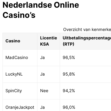
Nederlandse Online
Casino’s
Overzicht van kenmerke
Licentie
Uitbetalingspercentag
Casino
KSA
(RTP)
MadCasino
Ja
96,5%
LuckyNL
Ja
95,8%
SpinCity
Nee
94,2%
OranjeJackpot
Ja
96,0%