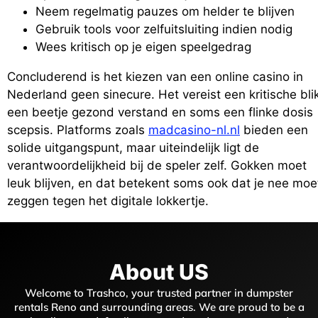
Neem regelmatig pauzes om helder te blijven
Gebruik tools voor zelfuitsluiting indien nodig
Wees kritisch op je eigen speelgedrag
Concluderend is het kiezen van een online casino in
Nederland geen sinecure. Het vereist een kritische bli
een beetje gezond verstand en soms een flinke dosis
scepsis. Platforms zoals
madcasino-nl.nl
bieden een
solide uitgangspunt, maar uiteindelijk ligt de
verantwoordelijkheid bij de speler zelf. Gokken moet
leuk blijven, en dat betekent soms ook dat je nee moe
zeggen tegen het digitale lokkertje.
About US
Welcome to Trashco, your trusted partner in dumpster
rentals Reno and surrounding areas. We are proud to be a