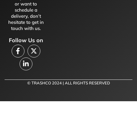
or want to
schedule a
delivery, don’t
hesitate to get in
touch with us.
Follow Us on
© TRASHCO 2024 | ALL RIGHTS RESERVED