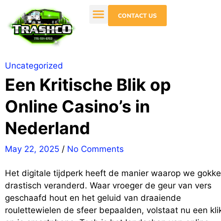
CONTACT US
Uncategorized
Een Kritische Blik op
Online Casino’s in
Nederland
May 22, 2025
/
No Comments
Het digitale tijdperk heeft de manier waarop we gokk
drastisch veranderd. Waar vroeger de geur van vers
geschaafd hout en het geluid van draaiende
roulettewielen de sfeer bepaalden, volstaat nu een kli