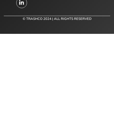
© TRASHCO 2024 | ALL RIGHTS RESERVED