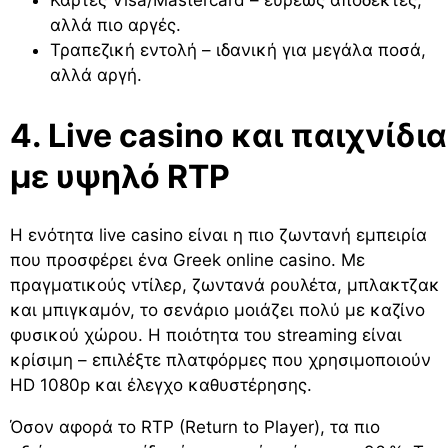
Κάρτες Visa/Mastercard – ευρέως αποδεκτές,
αλλά πιο αργές.
Τραπεζική εντολή – ιδανική για μεγάλα ποσά,
αλλά αργή.
4. Live casino και παιχνίδια
με υψηλό RTP
Η ενότητα live casino είναι η πιο ζωντανή εμπειρία
που προσφέρει ένα Greek online casino. Με
πραγματικούς ντίλερ, ζωντανά ρουλέτα, μπλακτζακ
και μπιγκαμόν, το σενάριο μοιάζει πολύ με καζίνο
φυσικού χώρου. Η ποιότητα του streaming είναι
κρίσιμη – επιλέξτε πλατφόρμες που χρησιμοποιούν
HD 1080p και έλεγχο καθυστέρησης.
Όσον αφορά το RTP (Return to Player), τα πιο