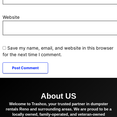
Website
Save my name, email, and website in this browser
for the next time I comment.
About US
Welcome to Trashco, your trusted partner in dumpster
rentals Reno and surrounding areas. We are proud to be a
locally owned, family-operated, and veteran-owned