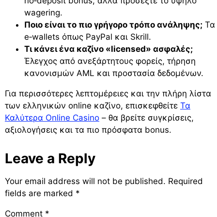
no‑deposit bonus, αλλά προσέξτε το υψηλό
wagering.
Ποιο είναι το πιο γρήγορο τρόπο ανάληψης;
Τα
e‑wallets όπως PayPal και Skrill.
Τι κάνει ένα καζίνο «licensed» ασφαλές;
Έλεγχος από ανεξάρτητους φορείς, τήρηση
κανονισμών AML και προστασία δεδομένων.
Για περισσότερες λεπτομέρειες και την πλήρη λίστα
των ελληνικών online καζίνο, επισκεφθείτε
Τα
Καλύτερα Online Casino
– θα βρείτε συγκρίσεις,
αξιολογήσεις και τα πιο πρόσφατα bonus.
Leave a Reply
Your email address will not be published.
Required
fields are marked
*
Comment
*