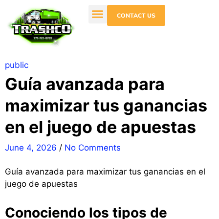
CONTACT US
public
Guía avanzada para
maximizar tus ganancias
en el juego de apuestas
June 4, 2026
/
No Comments
Guía avanzada para maximizar tus ganancias en el
juego de apuestas
Conociendo los tipos de