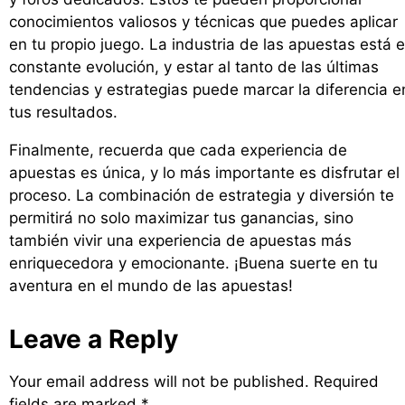
conocimientos valiosos y técnicas que puedes aplicar
en tu propio juego. La industria de las apuestas está 
constante evolución, y estar al tanto de las últimas
tendencias y estrategias puede marcar la diferencia e
tus resultados.
Finalmente, recuerda que cada experiencia de
apuestas es única, y lo más importante es disfrutar el
proceso. La combinación de estrategia y diversión te
permitirá no solo maximizar tus ganancias, sino
también vivir una experiencia de apuestas más
enriquecedora y emocionante. ¡Buena suerte en tu
aventura en el mundo de las apuestas!
Leave a Reply
Your email address will not be published.
Required
fields are marked
*