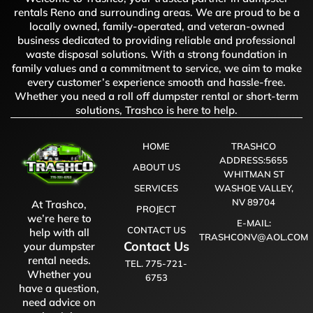
rentals Reno and surrounding areas. We are proud to be a
locally owned, family-operated, and veteran-owned
business dedicated to providing reliable and professional
waste disposal solutions. With a strong foundation in
family values and a commitment to service, we aim to make
every customer’s experience smooth and hassle-free.
Whether you need a roll off dumpster rental or short-term
solutions, Trashco is here to help.
HOME
TRASHCO
ADDRESS:5655
ABOUT US
WHITMAN ST
SERVICES
WASHOE VALLEY,
NV 89704
At Trashco,
PROJECT
we’re here to
E-MAIL:
CONTACT US
help with all
TRASHCONV@AOL.COM
Contact Us
your dumpster
rental needs.
TEL. 775-721-
Whether you
6753
have a question,
need advice on