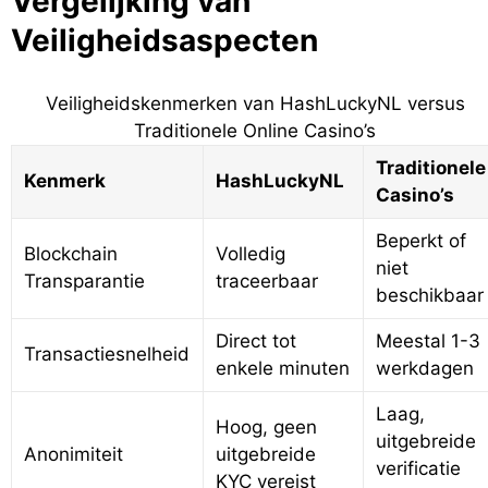
Vergelijking van
Veiligheidsaspecten
Veiligheidskenmerken van HashLuckyNL versus
Traditionele Online Casino’s
Traditionele
Kenmerk
HashLuckyNL
Casino’s
Beperkt of
Blockchain
Volledig
niet
Transparantie
traceerbaar
beschikbaar
Direct tot
Meestal 1-3
Transactiesnelheid
enkele minuten
werkdagen
Laag,
Hoog, geen
uitgebreide
Anonimiteit
uitgebreide
verificatie
KYC vereist