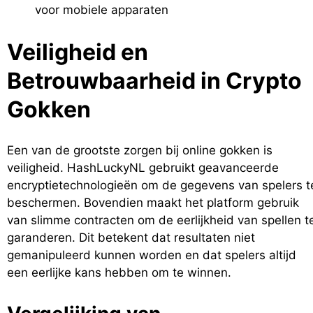
voor mobiele apparaten
Veiligheid en
Betrouwbaarheid in Crypto
Gokken
Een van de grootste zorgen bij online gokken is
veiligheid. HashLuckyNL gebruikt geavanceerde
encryptietechnologieën om de gegevens van spelers t
beschermen. Bovendien maakt het platform gebruik
van slimme contracten om de eerlijkheid van spellen t
garanderen. Dit betekent dat resultaten niet
gemanipuleerd kunnen worden en dat spelers altijd
een eerlijke kans hebben om te winnen.