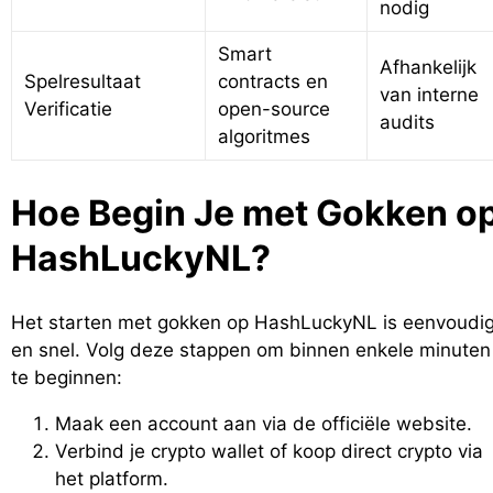
nodig
Smart
Afhankelijk
Spelresultaat
contracts en
van interne
Verificatie
open-source
audits
algoritmes
Hoe Begin Je met Gokken o
HashLuckyNL?
Het starten met gokken op HashLuckyNL is eenvoudi
en snel. Volg deze stappen om binnen enkele minuten
te beginnen:
Maak een account aan via de officiële website.
Verbind je crypto wallet of koop direct crypto via
het platform.