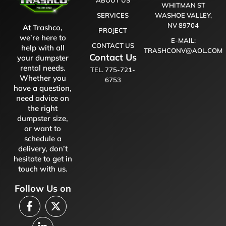
ABOUT US
WHITMAN ST
SERVICES
WASHOE VALLEY,
NV 89704
At Trashco,
PROJECT
we’re here to
E-MAIL:
CONTACT US
help with all
TRASHCONV@AOL.COM
Contact Us
your dumpster
rental needs.
TEL. 775-721-
Whether you
6753
have a question,
need advice on
the right
dumpster size,
or want to
schedule a
delivery, don’t
hesitate to get in
touch with us.
Follow Us on