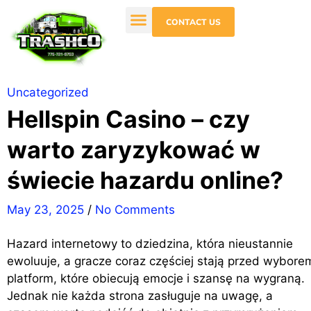
CONTACT US
Uncategorized
Hellspin Casino – czy
warto zaryzykować w
świecie hazardu online?
May 23, 2025
/
No Comments
Hazard internetowy to dziedzina, która nieustannie
ewoluuje, a gracze coraz częściej stają przed wybore
platform, które obiecują emocje i szansę na wygraną.
Jednak nie każda strona zasługuje na uwagę, a