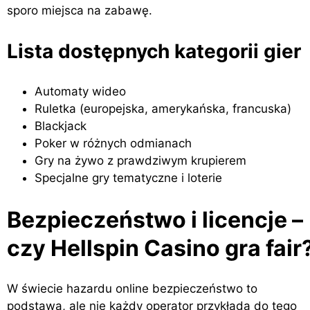
sporo miejsca na zabawę.
Lista dostępnych kategorii gier
Automaty wideo
Ruletka (europejska, amerykańska, francuska)
Blackjack
Poker w różnych odmianach
Gry na żywo z prawdziwym krupierem
Specjalne gry tematyczne i loterie
Bezpieczeństwo i licencje –
czy Hellspin Casino gra fair
W świecie hazardu online bezpieczeństwo to
podstawa, ale nie każdy operator przykłada do tego