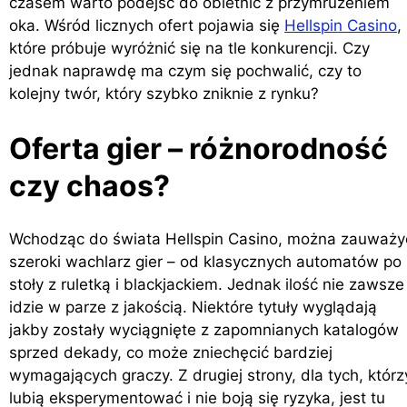
czasem warto podejść do obietnic z przymrużeniem
oka. Wśród licznych ofert pojawia się
Hellspin Casino
,
które próbuje wyróżnić się na tle konkurencji. Czy
jednak naprawdę ma czym się pochwalić, czy to
kolejny twór, który szybko zniknie z rynku?
Oferta gier – różnorodność
czy chaos?
Wchodząc do świata Hellspin Casino, można zauważy
szeroki wachlarz gier – od klasycznych automatów po
stoły z ruletką i blackjackiem. Jednak ilość nie zawsze
idzie w parze z jakością. Niektóre tytuły wyglądają
jakby zostały wyciągnięte z zapomnianych katalogów
sprzed dekady, co może zniechęcić bardziej
wymagających graczy. Z drugiej strony, dla tych, którz
lubią eksperymentować i nie boją się ryzyka, jest tu