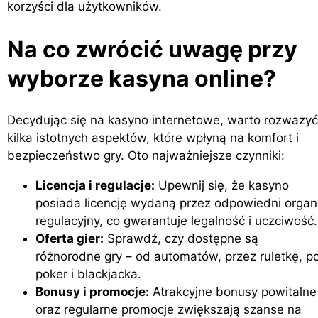
korzyści dla użytkowników.
Na co zwrócić uwagę przy
wyborze kasyna online?
Decydując się na kasyno internetowe, warto rozważyć
kilka istotnych aspektów, które wpłyną na komfort i
bezpieczeństwo gry. Oto najważniejsze czynniki:
Licencja i regulacje:
Upewnij się, że kasyno
posiada licencję wydaną przez odpowiedni organ
regulacyjny, co gwarantuje legalność i uczciwość.
Oferta gier:
Sprawdź, czy dostępne są
różnorodne gry – od automatów, przez ruletkę, p
poker i blackjacka.
Bonusy i promocje:
Atrakcyjne bonusy powitalne
oraz regularne promocje zwiększają szanse na