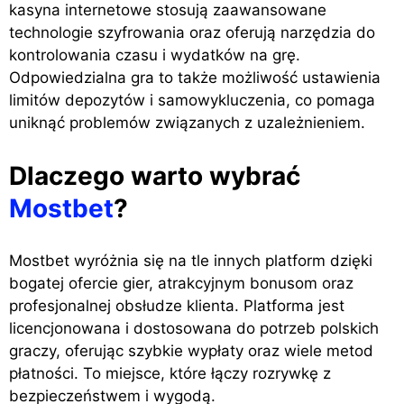
kasyna internetowe stosują zaawansowane
technologie szyfrowania oraz oferują narzędzia do
kontrolowania czasu i wydatków na grę.
Odpowiedzialna gra to także możliwość ustawienia
limitów depozytów i samowykluczenia, co pomaga
uniknąć problemów związanych z uzależnieniem.
Dlaczego warto wybrać
Mostbet
?
Mostbet wyróżnia się na tle innych platform dzięki
bogatej ofercie gier, atrakcyjnym bonusom oraz
profesjonalnej obsłudze klienta. Platforma jest
licencjonowana i dostosowana do potrzeb polskich
graczy, oferując szybkie wypłaty oraz wiele metod
płatności. To miejsce, które łączy rozrywkę z
bezpieczeństwem i wygodą.