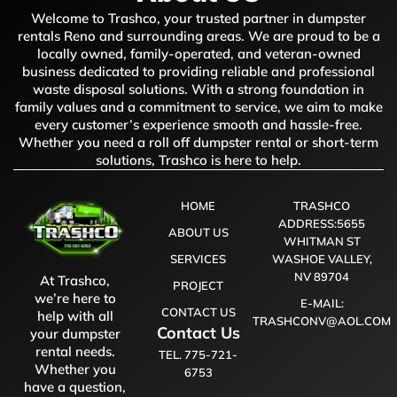
Welcome to Trashco, your trusted partner in dumpster
rentals Reno and surrounding areas. We are proud to be a
locally owned, family-operated, and veteran-owned
business dedicated to providing reliable and professional
waste disposal solutions. With a strong foundation in
family values and a commitment to service, we aim to make
every customer’s experience smooth and hassle-free.
Whether you need a roll off dumpster rental or short-term
solutions, Trashco is here to help.
HOME
TRASHCO
ADDRESS:5655
ABOUT US
WHITMAN ST
SERVICES
WASHOE VALLEY,
NV 89704
At Trashco,
PROJECT
we’re here to
E-MAIL:
CONTACT US
help with all
TRASHCONV@AOL.COM
Contact Us
your dumpster
rental needs.
TEL. 775-721-
Whether you
6753
have a question,