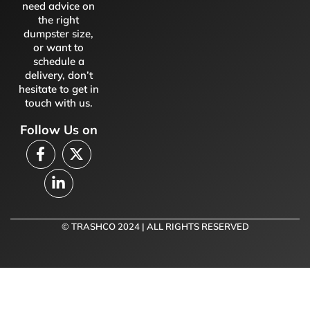
need advice on
the right
dumpster size,
or want to
schedule a
delivery, don’t
hesitate to get in
touch with us.
Follow Us on
© TRASHCO 2024 | ALL RIGHTS RESERVED