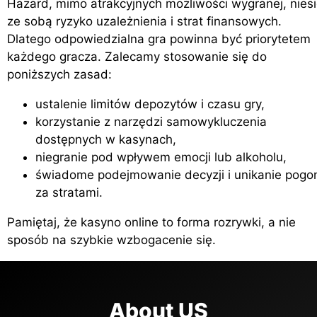
Hazard, mimo atrakcyjnych możliwości wygranej, nies
ze sobą ryzyko uzależnienia i strat finansowych.
Dlatego odpowiedzialna gra powinna być priorytetem
każdego gracza. Zalecamy stosowanie się do
poniższych zasad:
ustalenie limitów depozytów i czasu gry,
korzystanie z narzędzi samowykluczenia
dostępnych w kasynach,
niegranie pod wpływem emocji lub alkoholu,
świadome podejmowanie decyzji i unikanie pogo
za stratami.
Pamiętaj, że kasyno online to forma rozrywki, a nie
sposób na szybkie wzbogacenie się.
About US