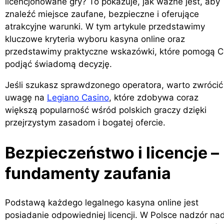
licencjonowane gry? To pokazuje, jak ważne jest, aby
znaleźć miejsce zaufane, bezpieczne i oferujące
atrakcyjne warunki. W tym artykule przedstawimy
kluczowe kryteria wyboru kasyna online oraz
przedstawimy praktyczne wskazówki, które pomogą C
podjąć świadomą decyzję.
Jeśli szukasz sprawdzonego operatora, warto zwrócić
uwagę na
Legiano Casino
, które zdobywa coraz
większą popularność wśród polskich graczy dzięki
przejrzystym zasadom i bogatej ofercie.
Bezpieczeństwo i licencje –
fundamenty zaufania
Podstawą każdego legalnego kasyna online jest
posiadanie odpowiedniej licencji. W Polsce nadzór na