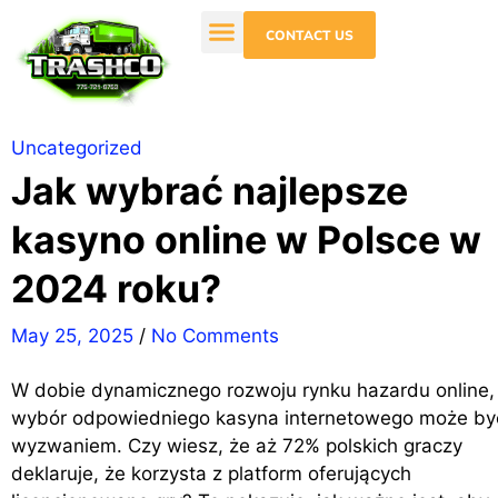
CONTACT US
Uncategorized
Jak wybrać najlepsze
kasyno online w Polsce w
2024 roku?
May 25, 2025
/
No Comments
W dobie dynamicznego rozwoju rynku hazardu online,
wybór odpowiedniego kasyna internetowego może by
wyzwaniem. Czy wiesz, że aż 72% polskich graczy
deklaruje, że korzysta z platform oferujących