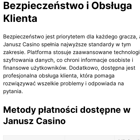
Bezpieczeństwo i Obsługa
Klienta
Bezpieczeństwo jest priorytetem dla każdego gracza, 
Janusz Casino spełnia najwyższe standardy w tym
zakresie. Platforma stosuje zaawansowane technolog
szyfrowania danych, co chroni informacje osobiste i
finansowe użytkowników. Dodatkowo, dostępna jest
profesjonalna obsługa klienta, która pomaga
rozwiązywać wszelkie problemy i odpowiada na
pytania.
Metody płatności dostępne w
Janusz Casino