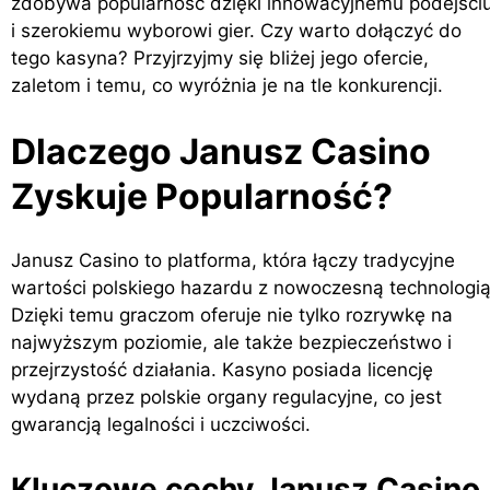
zdobywa popularność dzięki innowacyjnemu podejści
i szerokiemu wyborowi gier. Czy warto dołączyć do
tego kasyna? Przyjrzyjmy się bliżej jego ofercie,
zaletom i temu, co wyróżnia je na tle konkurencji.
Dlaczego Janusz Casino
Zyskuje Popularność?
Janusz Casino to platforma, która łączy tradycyjne
wartości polskiego hazardu z nowoczesną technologią
Dzięki temu graczom oferuje nie tylko rozrywkę na
najwyższym poziomie, ale także bezpieczeństwo i
przejrzystość działania. Kasyno posiada licencję
wydaną przez polskie organy regulacyjne, co jest
gwarancją legalności i uczciwości.
Kluczowe cechy Janusz Casino