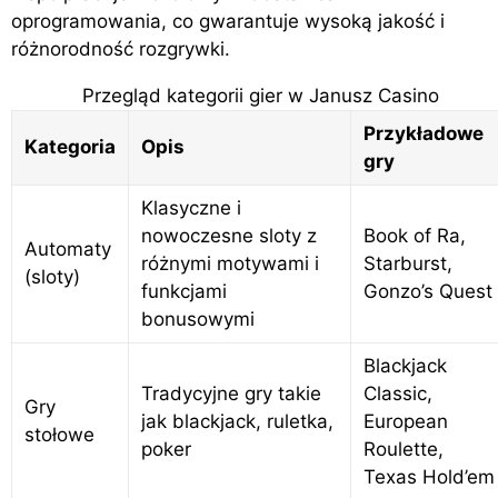
oprogramowania, co gwarantuje wysoką jakość i
różnorodność rozgrywki.
Przegląd kategorii gier w Janusz Casino
Przykładowe
Kategoria
Opis
gry
Klasyczne i
nowoczesne sloty z
Book of Ra,
Automaty
różnymi motywami i
Starburst,
(sloty)
funkcjami
Gonzo’s Quest
bonusowymi
Blackjack
Tradycyjne gry takie
Classic,
Gry
jak blackjack, ruletka,
European
stołowe
poker
Roulette,
Texas Hold’em