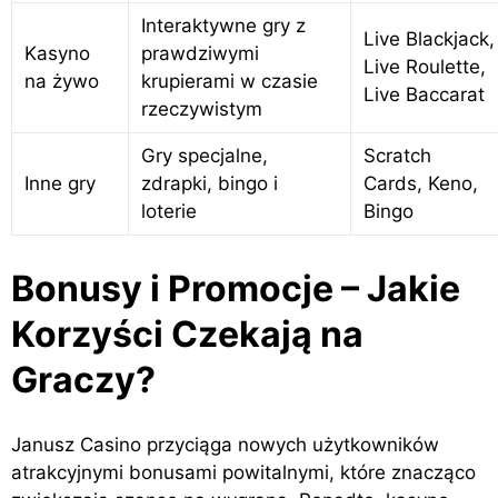
Interaktywne gry z
Live Blackjack,
Kasyno
prawdziwymi
Live Roulette,
na żywo
krupierami w czasie
Live Baccarat
rzeczywistym
Gry specjalne,
Scratch
Inne gry
zdrapki, bingo i
Cards, Keno,
loterie
Bingo
Bonusy i Promocje – Jakie
Korzyści Czekają na
Graczy?
Janusz Casino przyciąga nowych użytkowników
atrakcyjnymi bonusami powitalnymi, które znacząco